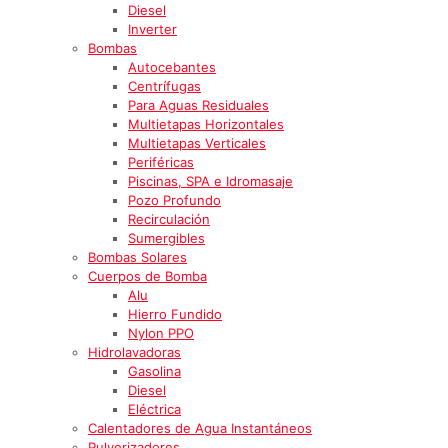
Diesel
Inverter
Bombas
Autocebantes
Centrífugas
Para Aguas Residuales
Multietapas Horizontales
Multietapas Verticales
Periféricas
Piscinas, SPA e Idromasaje
Pozo Profundo
Recirculación
Sumergibles
Bombas Solares
Cuerpos de Bomba
Alu
Hierro Fundido
Nylon PPO
Hidrolavadoras
Gasolina
Diesel
Eléctrica
Calentadores de Agua Instantáneos
Pulverizadores