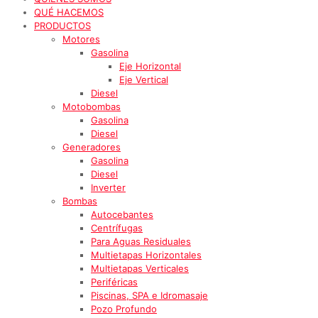
QUÉ HACEMOS
PRODUCTOS
Motores
Gasolina
Eje Horizontal
Eje Vertical
Diesel
Motobombas
Gasolina
Diesel
Generadores
Gasolina
Diesel
Inverter
Bombas
Autocebantes
Centrífugas
Para Aguas Residuales
Multietapas Horizontales
Multietapas Verticales
Periféricas
Piscinas, SPA e Idromasaje
Pozo Profundo