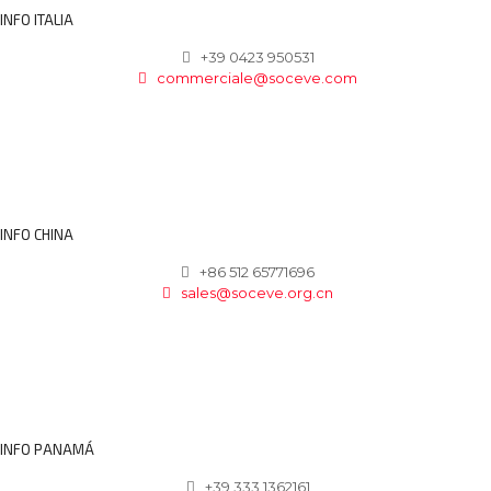
INFO ITALIA
+39 0423 950531
commerciale@soceve.com
INFO CHINA
+86 512 65771696
sales@soceve.org.cn
INFO PANAMÁ
+39 333 1362161