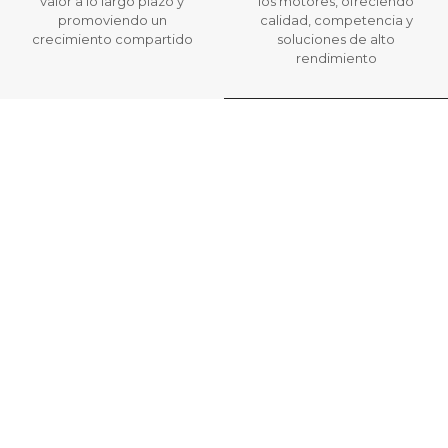
valor a lo largo plazo y
los motores, ofreciendo
promoviendo un
calidad, competencia y
crecimiento compartido
soluciones de alto
rendimiento