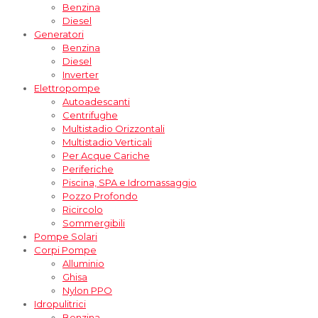
Benzina
Diesel
Generatori
Benzina
Diesel
Inverter
Elettropompe
Autoadescanti
Centrifughe
Multistadio Orizzontali
Multistadio Verticali
Per Acque Cariche
Periferiche
Piscina, SPA e Idromassaggio
Pozzo Profondo
Ricircolo
Sommergibili
Pompe Solari
Corpi Pompe
Alluminio
Ghisa
Nylon PPO
Idropulitrici
Benzina