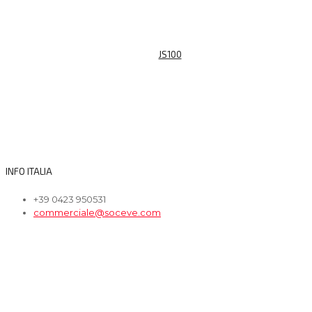
JS100
INFO ITALIA
+39 0423 950531
commerciale@soceve.com