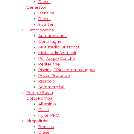
Diesel
Generatori
Benzina
Diesel
Inverter
Elettropompe
Autoadescanti
Centrifughe
Multistadio Orizzontali
Multistadio Verticali
Per Acque Cariche
Periferiche
Piscina, SPA e Idromassaggio
Pozzo Profondo
Ricircolo
Sommergibili
Pompe Solari
Corpi Pompa
Alluminio
Ghisa
Nylon PPO
Idropulitrici
Benzina
Diesel