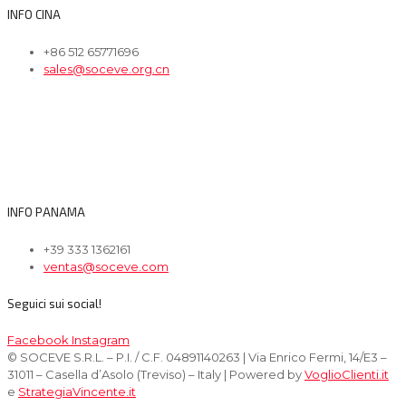
INFO CINA
+86 512 65771696
sales@soceve.org.cn
INFO PANAMA
+39 333 1362161
ventas@soceve.com
Seguici sui social!
Facebook
Instagram
© SOCEVE S.R.L. – P.I. / C.F. 04891140263 | Via Enrico Fermi, 14/E3 –
31011 – Casella d’Asolo (Treviso) – Italy | Powered by
VoglioClienti.it
e
StrategiaVincente.it