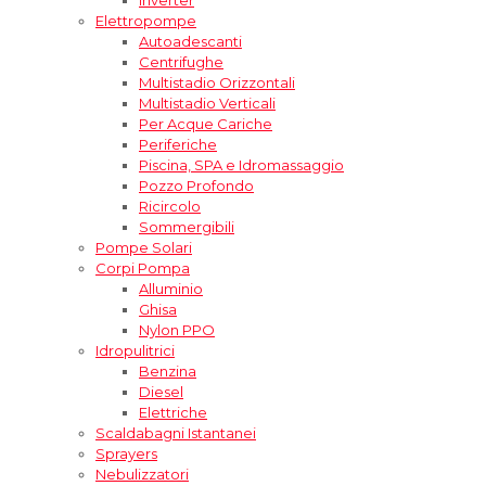
Elettropompe
Autoadescanti
Centrifughe
Multistadio Orizzontali
Multistadio Verticali
Per Acque Cariche
Periferiche
Piscina, SPA e Idromassaggio
Pozzo Profondo
Ricircolo
Sommergibili
Pompe Solari
Corpi Pompa
Alluminio
Ghisa
Nylon PPO
Idropulitrici
Benzina
Diesel
Elettriche
Scaldabagni Istantanei
Sprayers
Nebulizzatori