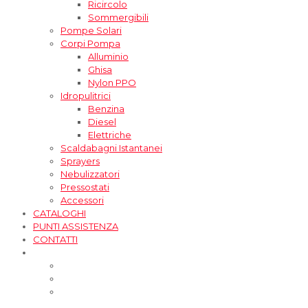
Ricircolo
Sommergibili
Pompe Solari
Corpi Pompa
Alluminio
Ghisa
Nylon PPO
Idropulitrici
Benzina
Diesel
Elettriche
Scaldabagni Istantanei
Sprayers
Nebulizzatori
Pressostati
Accessori
CATALOGHI
PUNTI ASSISTENZA
CONTATTI