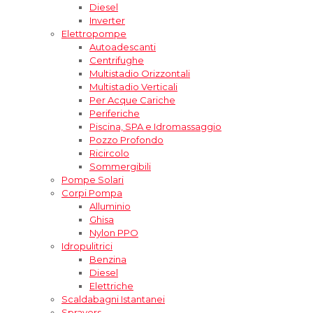
Diesel
Inverter
Elettropompe
Autoadescanti
Centrifughe
Multistadio Orizzontali
Multistadio Verticali
Per Acque Cariche
Periferiche
Piscina, SPA e Idromassaggio
Pozzo Profondo
Ricircolo
Sommergibili
Pompe Solari
Corpi Pompa
Alluminio
Ghisa
Nylon PPO
Idropulitrici
Benzina
Diesel
Elettriche
Scaldabagni Istantanei
Sprayers