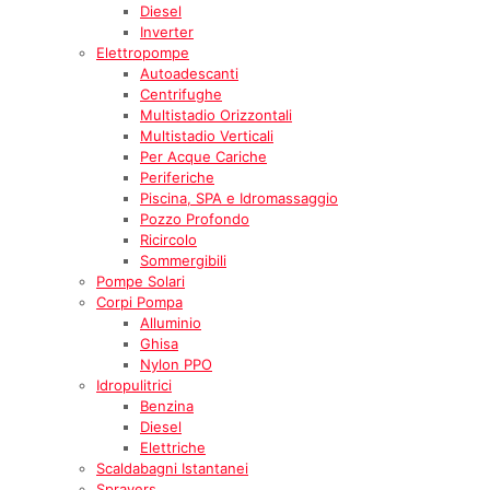
Diesel
Inverter
Elettropompe
Autoadescanti
Centrifughe
Multistadio Orizzontali
Multistadio Verticali
Per Acque Cariche
Periferiche
Piscina, SPA e Idromassaggio
Pozzo Profondo
Ricircolo
Sommergibili
Pompe Solari
Corpi Pompa
Alluminio
Ghisa
Nylon PPO
Idropulitrici
Benzina
Diesel
Elettriche
Scaldabagni Istantanei
Sprayers