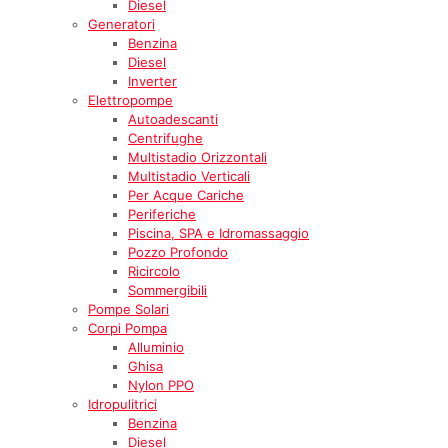
Diesel
Generatori
Benzina
Diesel
Inverter
Elettropompe
Autoadescanti
Centrifughe
Multistadio Orizzontali
Multistadio Verticali
Per Acque Cariche
Periferiche
Piscina, SPA e Idromassaggio
Pozzo Profondo
Ricircolo
Sommergibili
Pompe Solari
Corpi Pompa
Alluminio
Ghisa
Nylon PPO
Idropulitrici
Benzina
Diesel