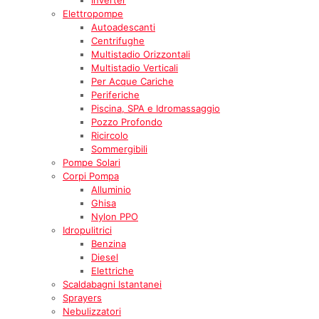
Elettropompe
Autoadescanti
Centrifughe
Multistadio Orizzontali
Multistadio Verticali
Per Acque Cariche
Periferiche
Piscina, SPA e Idromassaggio
Pozzo Profondo
Ricircolo
Sommergibili
Pompe Solari
Corpi Pompa
Alluminio
Ghisa
Nylon PPO
Idropulitrici
Benzina
Diesel
Elettriche
Scaldabagni Istantanei
Sprayers
Nebulizzatori