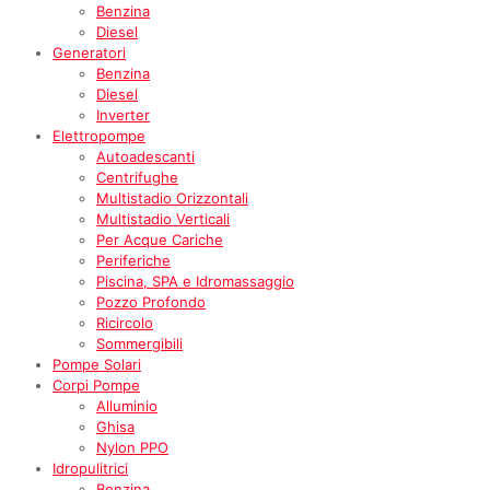
Benzina
Diesel
Generatori
Benzina
Diesel
Inverter
Elettropompe
Autoadescanti
Centrifughe
Multistadio Orizzontali
Multistadio Verticali
Per Acque Cariche
Periferiche
Piscina, SPA e Idromassaggio
Pozzo Profondo
Ricircolo
Sommergibili
Pompe Solari
Corpi Pompe
Alluminio
Ghisa
Nylon PPO
Idropulitrici
Benzina