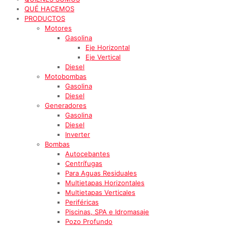
QUÉ HACEMOS
PRODUCTOS
Motores
Gasolina
Eje Horizontal
Eje Vertical
Diesel
Motobombas
Gasolina
Diesel
Generadores
Gasolina
Diesel
Inverter
Bombas
Autocebantes
Centrífugas
Para Aguas Residuales
Multietapas Horizontales
Multietapas Verticales
Periféricas
Piscinas, SPA e Idromasaje
Pozo Profundo