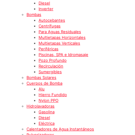
Diesel
Inverter
Bombas
Autocebantes
Centrífugas
Para Aguas Residuales
Multietapas Horizontales
Multietapas Verticales
Periféricas
Piscinas, SPA e Idromasaje
Pozo Profundo
Recirculación
Sumergibles
Bombas Solares
Cuerpos de Bomba
Alu
Hierro Fundido
Nylon PPO
Hidrolavadoras
Gasolina
Diesel
Eléctrica
Calentadores de Agua Instantáneos
Pulverizadores