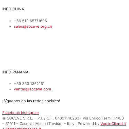
INFO CHINA
+86 512 65771696
sales@soceve.org.cn
INFO PANAMÁ
+39 333 1362161
ventas@soceve.com
¡Síguenos en las redes sociales!
Facebook
Instagram
© SOCEVE S.R.L. – P.I. / C.F. 04891140263 | Via Enrico Fermi, 14/E3
– 31011 – Casella d’Asolo (Treviso) – Italy | Powered by
VoglioClienti.it
e
StrategiaVincente.it