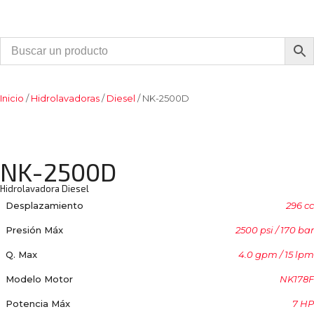
Inicio
/
Hidrolavadoras
/
Diesel
/ NK-2500D
NK-2500D
Hidrolavadora Diesel
Desplazamiento
296 cc
Presión Máx
2500 psi / 170 bar
Q. Max
4.0 gpm / 15 lpm
Modelo Motor
NK178F
Potencia Máx
7 HP