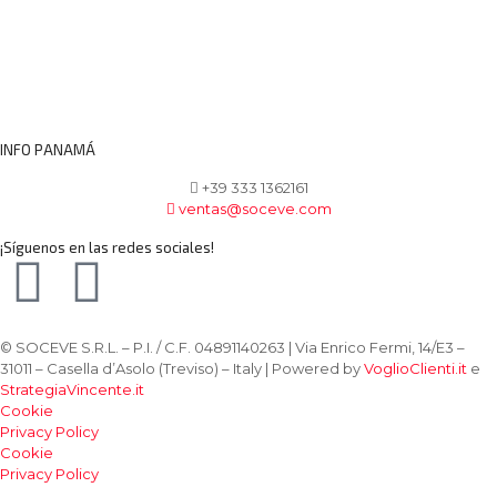
INFO PANAMÁ
+39 333 1362161
ventas@soceve.com
¡Síguenos en las redes sociales!
© SOCEVE S.R.L. – P.I. / C.F. 04891140263 | Via Enrico Fermi, 14/E3 –
31011 – Casella d’Asolo (Treviso) – Italy | Powered by
VoglioClienti.it
e
StrategiaVincente.it
Cookie
Privacy Policy
Cookie
Privacy Policy