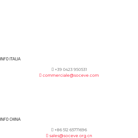
INFO ITALIA
+39 0423 950531
commerciale@soceve.com
INFO CHINA
+86 512 65771696
sales@soceve.org.cn