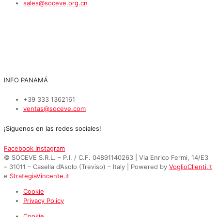
sales@soceve.org.cn
INFO PANAMÁ
+39 333 1362161
ventas@soceve.com
¡Síguenos en las redes sociales!
Facebook
Instagram
© SOCEVE S.R.L. – P.I. / C.F. 04891140263 | Via Enrico Fermi, 14/E3
– 31011 – Casella d’Asolo (Treviso) – Italy | Powered by
VoglioClienti.it
e
StrategiaVincente.it
Cookie
Privacy Policy
Cookie