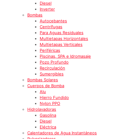
Diesel
Inverter
Bombas
Autocebantes
Centrífugas
Para Aguas Residuales
Multietapas Horizontales
Multietapas Verticales
Periféricas
Piscinas, SPA e Idromasaje
Pozo Profundo
Recirculación
Sumergibles
Bombas Solares
Cuerpos de Bomba
Alu
Hierro Fundido
Nylon PPO
Hidrolavadoras
Gasolina
Diesel
Eléctrica
Calentadores de Agua Instantáneos
Pulverizadores