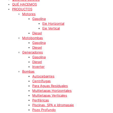
QUÉ HACEMOS
PRODUCTOS
Motores
Gasolina
Eje Horizontal
Eje Vertical
Diesel
Motobombas
Gasolina
Diesel
Generadores
Gasolina
Diesel
Inverter
Bombas
Autocebantes
Centrífugas
Para Aguas Residuales
Multietapas Horizontales
Multietapas Verticales
Periféricas
Piscinas, SPA e Idromasaje
Pozo Profundo