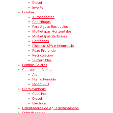
Diesel
Inverter
Bombas
Autocebantes
Centrífugas
Para Aguas Residuales
Multietapas Horizontales
Multietapas Verticales
Periféricas
Piscinas, SPA e Idromasaje
Pozo Profundo
Recirculación
Sumergibles
Bombas Solares
Cuerpos de Bomba
Alu
Hierro Fundido
Nylon PPO
Hidrolavadoras
Gasolina
Diesel
Eléctrica
Calentadores de Agua Instantáneos
Pulverizadores