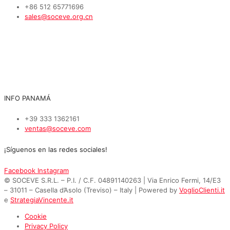
+86 512 65771696
sales@soceve.org.cn
INFO PANAMÁ
+39 333 1362161
ventas@soceve.com
¡Síguenos en las redes sociales!
Facebook
Instagram
© SOCEVE S.R.L. – P.I. / C.F. 04891140263 | Via Enrico Fermi, 14/E3
– 31011 – Casella d’Asolo (Treviso) – Italy | Powered by
VoglioClienti.it
e
StrategiaVincente.it
Cookie
Privacy Policy