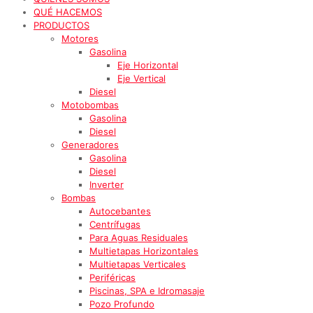
QUÉ HACEMOS
PRODUCTOS
Motores
Gasolina
Eje Horizontal
Eje Vertical
Diesel
Motobombas
Gasolina
Diesel
Generadores
Gasolina
Diesel
Inverter
Bombas
Autocebantes
Centrífugas
Para Aguas Residuales
Multietapas Horizontales
Multietapas Verticales
Periféricas
Piscinas, SPA e Idromasaje
Pozo Profundo