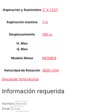
Aspiración y Suministro
2″ X 1.5/2″
Aspiración máxima
7 m
Desplazamiento
196 cc
H. Max
Q. Max
Modelo Motor
NK168FB
Velocidad de Rotación
3600 r/min
Descargar ficha técnica
Información requerida
Nombre
Email