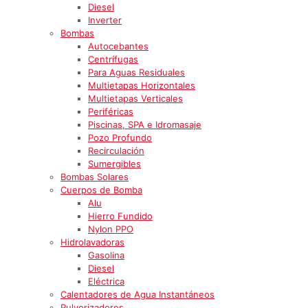
Diesel
Inverter
Bombas
Autocebantes
Centrífugas
Para Aguas Residuales
Multietapas Horizontales
Multietapas Verticales
Periféricas
Piscinas, SPA e Idromasaje
Pozo Profundo
Recirculación
Sumergibles
Bombas Solares
Cuerpos de Bomba
Alu
Hierro Fundido
Nylon PPO
Hidrolavadoras
Gasolina
Diesel
Eléctrica
Calentadores de Agua Instantáneos
Pulverizadores