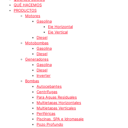
QUÉ HACEMOS
PRODUCTOS
Motores
Gasolina
Eje Horizontal
Eje Vertical
Diesel
Motobombas
Gasolina
Diesel
Generadores
Gasolina
Diesel
Inverter
Bombas
Autocebantes
Centrífugas
Para Aguas Residuales
Multietapas Horizontales
Multietapas Verticales
Periféricas
Piscinas, SPA e Idromasaje
Pozo Profundo