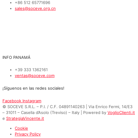
+86 512 65771696
sales@soceve.org.cn
INFO PANAMÁ
+39 333 1362161
ventas@soceve.com
¡Síguenos en las redes sociales!
Facebook
Instagram
© SOCEVE S.R.L. – P.I. / C.F. 04891140263 | Via Enrico Fermi, 14/E3
– 31011 – Casella d’Asolo (Treviso) – Italy | Powered by
VoglioClienti.it
e
StrategiaVincente.it
Cookie
Privacy Policy