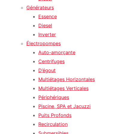
Générateurs
Essence
Diesel
Inverter
Électropompes
Auto-amorçante
Centrifuges
D’égout
Multiétages Horizontales
Multiétages Verticales
Périphériques
Piscine, SPA et Jacuzzi
Puits Profonds
Recirculation
Submersibles