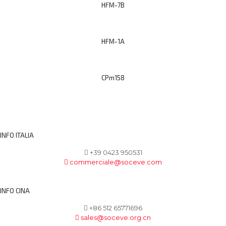
HFM-7B
HFM-1A
CPm158
INFO ITALIA
+39 0423 950531
commerciale@soceve.com
INFO CINA
+86 512 65771696
sales@soceve.org.cn