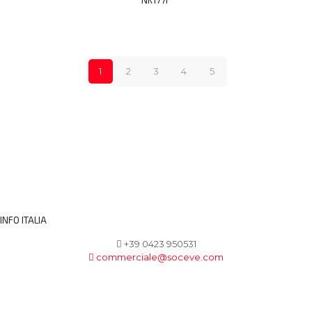
NK177F
1
2
3
4
5
INFO ITALIA
+39 0423 950531
commerciale@soceve.com