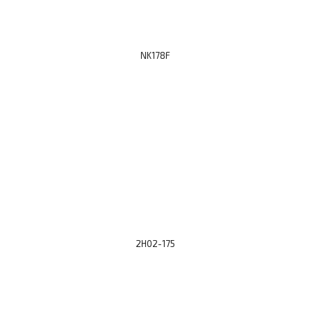
NK178F
2H02-175