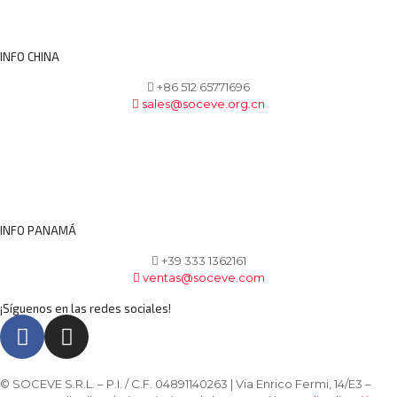
INFO CHINA
+86 512 65771696
sales@soceve.org.cn
INFO PANAMÁ
+39 333 1362161
ventas@soceve.com
¡Síguenos en las redes sociales!
© SOCEVE S.R.L. – P.I. / C.F. 04891140263 | Via Enrico Fermi, 14/E3 –