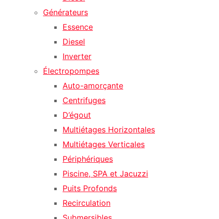
Générateurs
Essence
Diesel
Inverter
Électropompes
Auto-amorçante
Centrifuges
D’égout
Multiétages Horizontales
Multiétages Verticales
Périphériques
Piscine, SPA et Jacuzzi
Puits Profonds
Recirculation
Submersibles