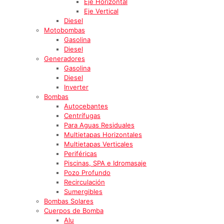
Eje Horizontal
Eje Vertical
Diesel
Motobombas
Gasolina
Diesel
Generadores
Gasolina
Diesel
Inverter
Bombas
Autocebantes
Centrífugas
Para Aguas Residuales
Multietapas Horizontales
Multietapas Verticales
Periféricas
Piscinas, SPA e Idromasaje
Pozo Profundo
Recirculación
Sumergibles
Bombas Solares
Cuerpos de Bomba
Alu