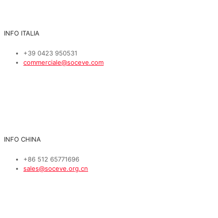
INFO ITALIA
+39 0423 950531
commerciale@soceve.com
INFO CHINA
+86 512 65771696
sales@soceve.org.cn