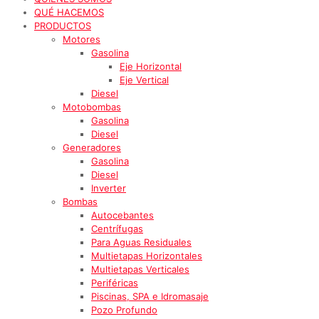
QUÉ HACEMOS
PRODUCTOS
Motores
Gasolina
Eje Horizontal
Eje Vertical
Diesel
Motobombas
Gasolina
Diesel
Generadores
Gasolina
Diesel
Inverter
Bombas
Autocebantes
Centrífugas
Para Aguas Residuales
Multietapas Horizontales
Multietapas Verticales
Periféricas
Piscinas, SPA e Idromasaje
Pozo Profundo