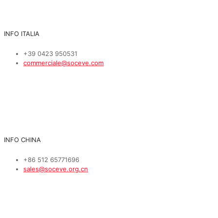
INFO ITALIA
+39 0423 950531
commerciale@soceve.com
INFO CHINA
+86 512 65771696
sales@soceve.org.cn