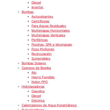
Diesel
Inverter
Bombas
Autocebantes
Centrífugas
Para Aguas Residuales
Multietapas Horizontales
Multietapas Verticales
Periféricas
Piscinas, SPA e Idromasaje
Pozo Profundo
Recirculación
Sumergibles
Bombas Solares
Cuerpos de Bomba
Alu
Hierro Fundido
Nylon PPO
Hidrolavadoras
Gasolina
Diesel
Eléctrica
Calentadores de Agua Instantáneos
Pulverizadores