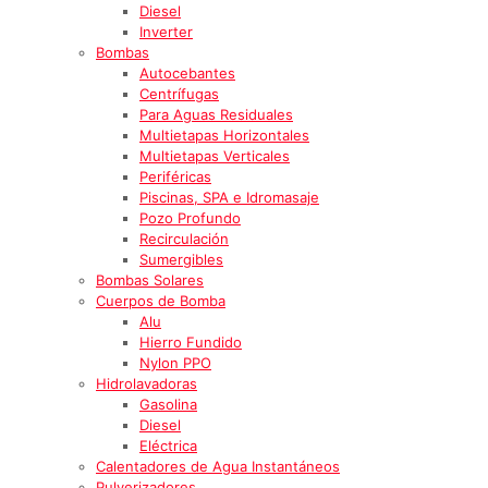
Diesel
Inverter
Bombas
Autocebantes
Centrífugas
Para Aguas Residuales
Multietapas Horizontales
Multietapas Verticales
Periféricas
Piscinas, SPA e Idromasaje
Pozo Profundo
Recirculación
Sumergibles
Bombas Solares
Cuerpos de Bomba
Alu
Hierro Fundido
Nylon PPO
Hidrolavadoras
Gasolina
Diesel
Eléctrica
Calentadores de Agua Instantáneos
Pulverizadores