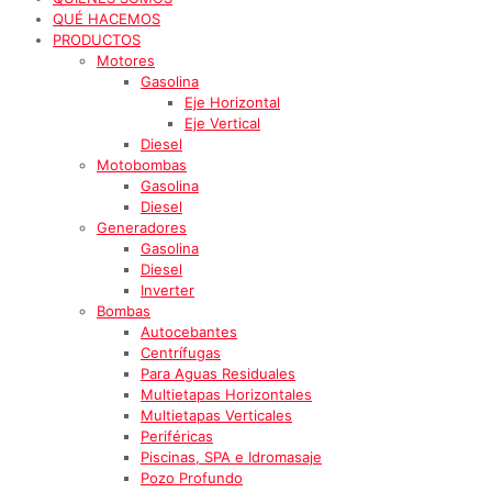
QUÉ HACEMOS
PRODUCTOS
Motores
Gasolina
Eje Horizontal
Eje Vertical
Diesel
Motobombas
Gasolina
Diesel
Generadores
Gasolina
Diesel
Inverter
Bombas
Autocebantes
Centrífugas
Para Aguas Residuales
Multietapas Horizontales
Multietapas Verticales
Periféricas
Piscinas, SPA e Idromasaje
Pozo Profundo