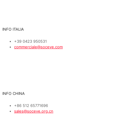
INFO ITALIA
+39 0423 950531
commerciale@soceve.com
INFO CHINA
+86 512 65771696
sales@soceve.org.cn