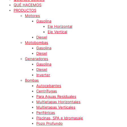
QUÉ HACEMOS
PRODUCTOS
Motores
Gasolina
Eje Horizontal
Eje Vertical
Diesel
Motobombas
Gasolina
Diesel
Generadores
Gasolina
Diesel
Inverter
Bombas
Autocebantes
Centrífugas
Para Aguas Residuales
Multietapas Horizontales
Multietapas Verticales
Periféricas
Piscinas, SPA e Idromasaje
Pozo Profundo