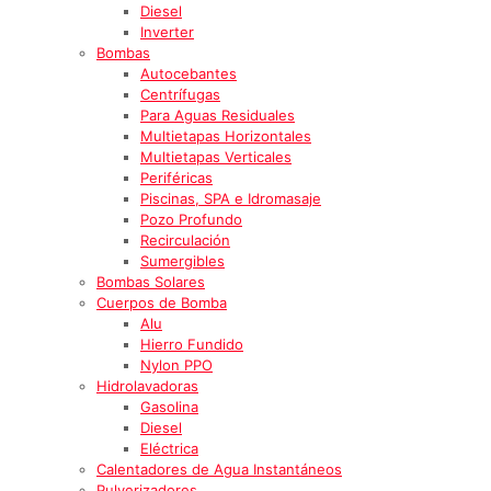
Diesel
Inverter
Bombas
Autocebantes
Centrífugas
Para Aguas Residuales
Multietapas Horizontales
Multietapas Verticales
Periféricas
Piscinas, SPA e Idromasaje
Pozo Profundo
Recirculación
Sumergibles
Bombas Solares
Cuerpos de Bomba
Alu
Hierro Fundido
Nylon PPO
Hidrolavadoras
Gasolina
Diesel
Eléctrica
Calentadores de Agua Instantáneos
Pulverizadores