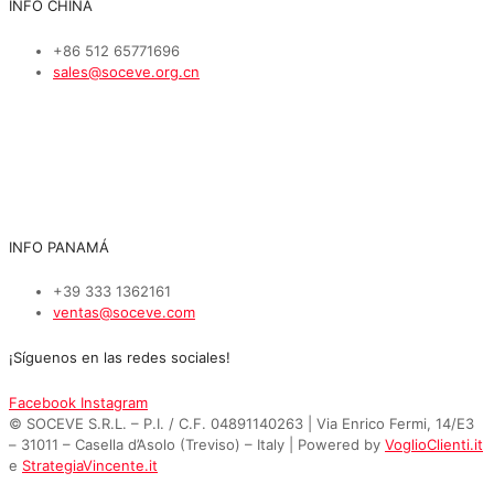
INFO CHINA
+86 512 65771696
sales@soceve.org.cn
INFO PANAMÁ
+39 333 1362161
ventas@soceve.com
¡Síguenos en las redes sociales!
Facebook
Instagram
© SOCEVE S.R.L. – P.I. / C.F. 04891140263 | Via Enrico Fermi, 14/E3
– 31011 – Casella d’Asolo (Treviso) – Italy | Powered by
VoglioClienti.it
e
StrategiaVincente.it