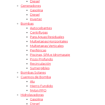
Diesel
Generadores
Gasolina
Diesel
Inverter
Bombas
Autocebantes
Centrífugas
Para Aguas Residuales
Multietapas Horizontales
Multietapas Verticales
Periféricas
Piscinas, SPA e Idromasaje
Pozo Profundo
Recirculación
Sumergibles
Bombas Solares
Cuerpos de Bomba
Alu
Hierro Fundido
Nylon PPO
Hidrolavadoras
Gasolina
Diesel