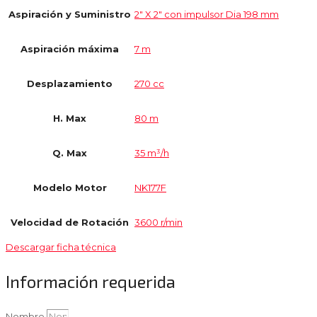
Aspiración y Suministro
2″ X 2″ con impulsor Dia 198 mm
Aspiración máxima
7 m
Desplazamiento
270 cc
H. Max
80 m
Q. Max
35 m³/h
Modelo Motor
NK177F
Velocidad de Rotación
3600 r/min
Descargar ficha técnica
Información requerida
Nombre