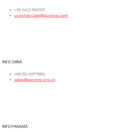
+39 0423 950531
commerciale@soceve.com
INFO CHINA
+86 512 65771696
sales@soceve.org.cn
INFO PANAMÁ