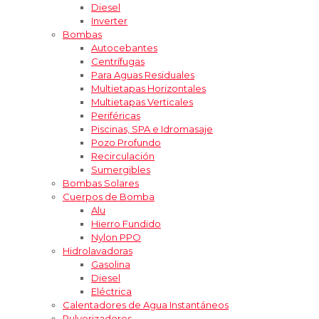
Diesel
Inverter
Bombas
Autocebantes
Centrífugas
Para Aguas Residuales
Multietapas Horizontales
Multietapas Verticales
Periféricas
Piscinas, SPA e Idromasaje
Pozo Profundo
Recirculación
Sumergibles
Bombas Solares
Cuerpos de Bomba
Alu
Hierro Fundido
Nylon PPO
Hidrolavadoras
Gasolina
Diesel
Eléctrica
Calentadores de Agua Instantáneos
Pulverizadores