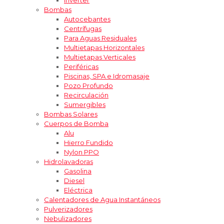
Bombas
Autocebantes
Centrífugas
Para Aguas Residuales
Multietapas Horizontales
Multietapas Verticales
Periféricas
Piscinas, SPA e Idromasaje
Pozo Profundo
Recirculación
Sumergibles
Bombas Solares
Cuerpos de Bomba
Alu
Hierro Fundido
Nylon PPO
Hidrolavadoras
Gasolina
Diesel
Eléctrica
Calentadores de Agua Instantáneos
Pulverizadores
Nebulizadores