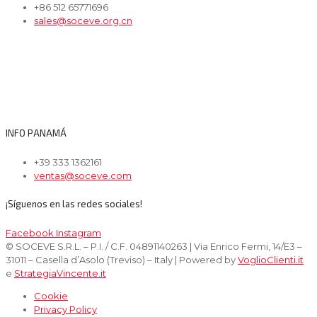
+86 512 65771696
sales@soceve.org.cn
INFO PANAMÁ
+39 333 1362161
ventas@soceve.com
¡Síguenos en las redes sociales!
Facebook
Instagram
© SOCEVE S.R.L. – P.I. / C.F. 04891140263 | Via Enrico Fermi, 14/E3 –
31011 – Casella d’Asolo (Treviso) – Italy | Powered by
VoglioClienti.it
e
StrategiaVincente.it
Cookie
Privacy Policy