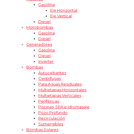
Gasolina
Eje Horizontal
Eje Vertical
Diesel
Motobombas
Gasolina
Diesel
Generadores
Gasolina
Diesel
Inverter
Bombas
Autocebantes
Centrífugas
Para Aguas Residuales
Multietapas Horizontales
Multietapas Verticales
Periféricas
Piscinas, SPA e Idromasaje
Pozo Profundo
Recirculación
Sumergibles
Bombas Solares