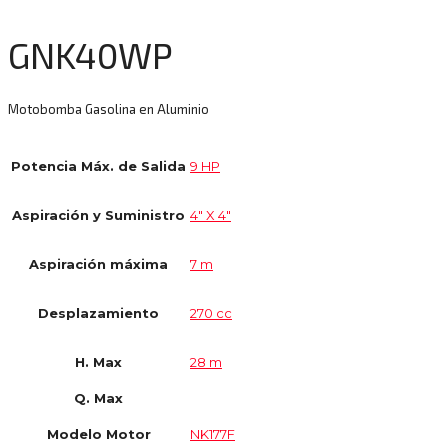
GNK40WP
Motobomba Gasolina en Aluminio
Potencia Máx. de Salida
9 HP
Aspiración y Suministro
4″ X 4″
Aspiración máxima
7 m
Desplazamiento
270 cc
H. Max
28 m
Q. Max
Modelo Motor
NK177F