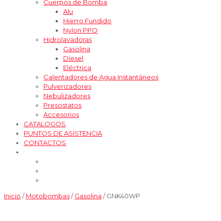
Cuerpos de Bomba
Alu
Hierro Fundido
Nylon PPO
Hidrolavadoras
Gasolina
Diesel
Eléctrica
Calentadores de Agua Instantáneos
Pulverizadores
Nebulizadores
Presostatos
Accesorios
CATALOGOS
PUNTOS DE ASISTENCIA
CONTACTOS
Inicio
/
Motobombas
/
Gasolina
/ GNK40WP