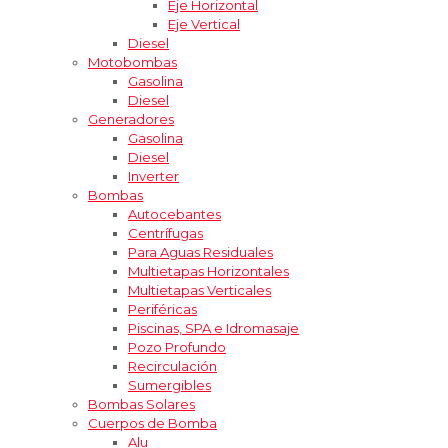
Eje Horizontal
Eje Vertical
Diesel
Motobombas
Gasolina
Diesel
Generadores
Gasolina
Diesel
Inverter
Bombas
Autocebantes
Centrífugas
Para Aguas Residuales
Multietapas Horizontales
Multietapas Verticales
Periféricas
Piscinas, SPA e Idromasaje
Pozo Profundo
Recirculación
Sumergibles
Bombas Solares
Cuerpos de Bomba
Alu