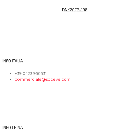
DNK20CP-198
INFO ITALIA
+39 0423 950531
commerciale@soceve.com
INFO CHINA