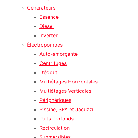
Générateurs
Essence
Diesel
Inverter
Électropompes
Auto-amorçante
Centrifuges
D’égout
Multiétages Horizontales
Multiétages Verticales
Périphériques
Piscine, SPA et Jacuzzi
Puits Profonds
Recirculation
Submersibles