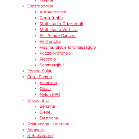
Elettropompe
Autoadescanti
Centrifughe
Multistadio Orizzontali
Multistadio Verticali
Per Acque Cariche
Periferiche
Piscina, SPA e Idromassaggio
Pozzo Profondo
Ricircolo
Sommergibili
Pompe Solari
Corpi Pompa
Alluminio
Ghisa
Nylon PPO
Idropulitrici
Benzina
Diesel
Elettriche
Scaldabagni Istantanei
Sprayers
Nebulizzatori