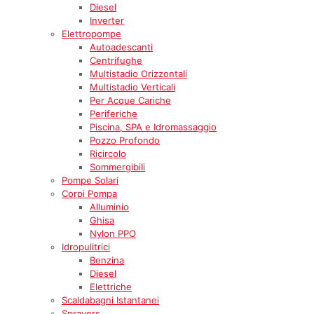
Diesel
Inverter
Elettropompe
Autoadescanti
Centrifughe
Multistadio Orizzontali
Multistadio Verticali
Per Acque Cariche
Periferiche
Piscina, SPA e Idromassaggio
Pozzo Profondo
Ricircolo
Sommergibili
Pompe Solari
Corpi Pompa
Alluminio
Ghisa
Nylon PPO
Idropulitrici
Benzina
Diesel
Elettriche
Scaldabagni Istantanei
Sprayers