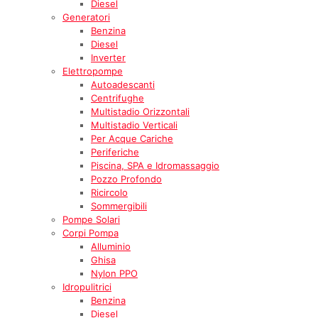
Diesel
Generatori
Benzina
Diesel
Inverter
Elettropompe
Autoadescanti
Centrifughe
Multistadio Orizzontali
Multistadio Verticali
Per Acque Cariche
Periferiche
Piscina, SPA e Idromassaggio
Pozzo Profondo
Ricircolo
Sommergibili
Pompe Solari
Corpi Pompa
Alluminio
Ghisa
Nylon PPO
Idropulitrici
Benzina
Diesel