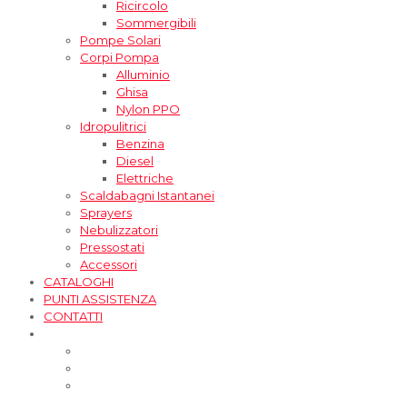
Ricircolo
Sommergibili
Pompe Solari
Corpi Pompa
Alluminio
Ghisa
Nylon PPO
Idropulitrici
Benzina
Diesel
Elettriche
Scaldabagni Istantanei
Sprayers
Nebulizzatori
Pressostati
Accessori
CATALOGHI
PUNTI ASSISTENZA
CONTATTI