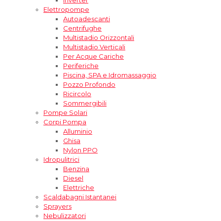
Elettropompe
Autoadescanti
Centrifughe
Multistadio Orizzontali
Multistadio Verticali
Per Acque Cariche
Periferiche
Piscina, SPA e Idromassaggio
Pozzo Profondo
Ricircolo
Sommergibili
Pompe Solari
Corpi Pompa
Alluminio
Ghisa
Nylon PPO
Idropulitrici
Benzina
Diesel
Elettriche
Scaldabagni Istantanei
Sprayers
Nebulizzatori