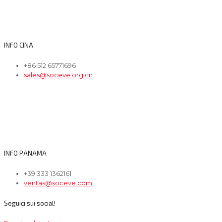
INFO CINA
+86 512 65771696
sales@soceve.org.cn
INFO PANAMA
+39 333 1362161
ventas@soceve.com
Seguici sui social!