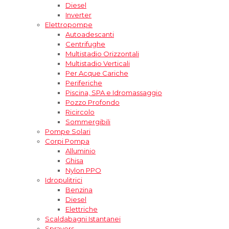
Diesel
Inverter
Elettropompe
Autoadescanti
Centrifughe
Multistadio Orizzontali
Multistadio Verticali
Per Acque Cariche
Periferiche
Piscina, SPA e Idromassaggio
Pozzo Profondo
Ricircolo
Sommergibili
Pompe Solari
Corpi Pompa
Alluminio
Ghisa
Nylon PPO
Idropulitrici
Benzina
Diesel
Elettriche
Scaldabagni Istantanei
Sprayers