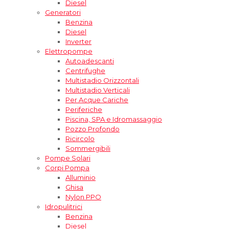
Diesel
Generatori
Benzina
Diesel
Inverter
Elettropompe
Autoadescanti
Centrifughe
Multistadio Orizzontali
Multistadio Verticali
Per Acque Cariche
Periferiche
Piscina, SPA e Idromassaggio
Pozzo Profondo
Ricircolo
Sommergibili
Pompe Solari
Corpi Pompa
Alluminio
Ghisa
Nylon PPO
Idropulitrici
Benzina
Diesel