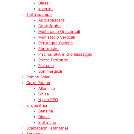
Diesel
Inverter
Elettropompe
Autoadescanti
Centrifughe
Multistadio Orizzontali
Multistadio Verticali
Per Acque Cariche
Periferiche
Piscina, SPA e Idromassaggio
Pozzo Profondo
Ricircolo
Sommergibili
Pompe Solari
Corpi Pompa
Alluminio
Ghisa
Nylon PPO
Idropulitrici
Benzina
Diesel
Elettriche
Scaldabagni Istantanei
Sprayers