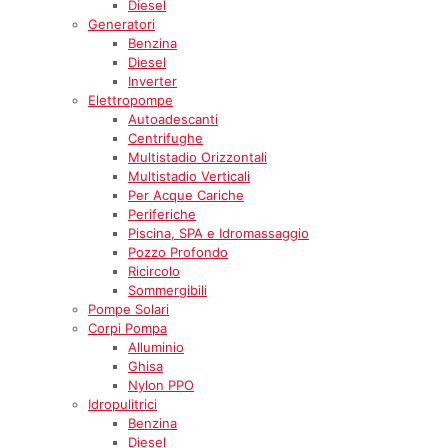
Diesel
Generatori
Benzina
Diesel
Inverter
Elettropompe
Autoadescanti
Centrifughe
Multistadio Orizzontali
Multistadio Verticali
Per Acque Cariche
Periferiche
Piscina, SPA e Idromassaggio
Pozzo Profondo
Ricircolo
Sommergibili
Pompe Solari
Corpi Pompa
Alluminio
Ghisa
Nylon PPO
Idropulitrici
Benzina
Diesel