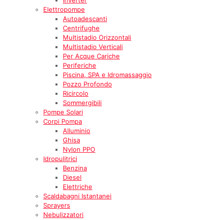
Elettropompe
Autoadescanti
Centrifughe
Multistadio Orizzontali
Multistadio Verticali
Per Acque Cariche
Periferiche
Piscina, SPA e Idromassaggio
Pozzo Profondo
Ricircolo
Sommergibili
Pompe Solari
Corpi Pompa
Alluminio
Ghisa
Nylon PPO
Idropulitrici
Benzina
Diesel
Elettriche
Scaldabagni Istantanei
Sprayers
Nebulizzatori