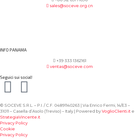
sales@soceve.org.cn
INFO PANAMA
+39 333 1362161
ventas@soceve.com
Seguici sui social!
© SOCEVE S.R.L. – P.I. / C.F. 04891140263 | Via Enrico Fermi, 14/E3 –
31011 – Casella d’Asolo (Treviso) – Italy | Powered by
VoglioClienti.it
e
StrategiaVincente.it
Privacy Policy
Cookie
Privacy Policy