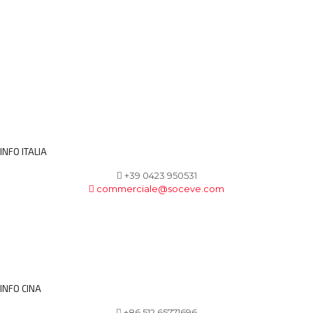
INFO ITALIA
+39 0423 950531
commerciale@soceve.com
INFO CINA
+86 512 65771696