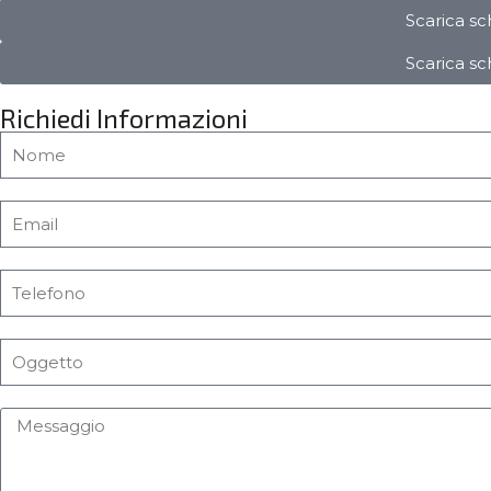
Scarica s
Scarica s
Richiedi Informazioni