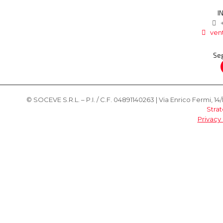
I
ven
Seg
© SOCEVE S.R.L. – P.I. / C.F. 04891140263 | Via Enrico Fermi, 14/
Strat
Privacy 