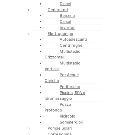
Diesel
Generatori
Benzina
Diesel
Inverter
Elettropompe
Autoadescanti
Centrifughe
Multistadio
Orizzontali
Multistadio
Verticali
Per Acque
Cariche
Periferiche
Piscina, SPA e
Idromassaggio
Pozzo
Profondo
Ricircolo
Sommergibili
Pompe Solari
Corpi Pompa