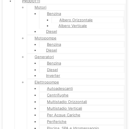
PRODOTTI
Motori
Benzina
Albero Orizzontale
Albero Verticale
Diesel
Motopompe
Benzina
Diesel
Generatori
Benzina
Diesel
Inverter
Elettropompe
Autoadescanti
Centrifughe
Multistadio Orizzontali
Multistadio Verticali
Per Acque Cariche
Periferiche
Piscina, SPA e Idromassaggio