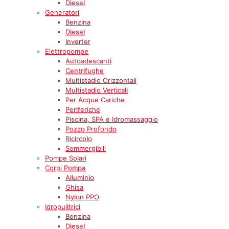
Diesel
Generatori
Benzina
Diesel
Inverter
Elettropompe
Autoadescanti
Centrifughe
Multistadio Orizzontali
Multistadio Verticali
Per Acque Cariche
Periferiche
Piscina, SPA e Idromassaggio
Pozzo Profondo
Ricircolo
Sommergibili
Pompe Solari
Corpi Pompa
Alluminio
Ghisa
Nylon PPO
Idropulitrici
Benzina
Diesel