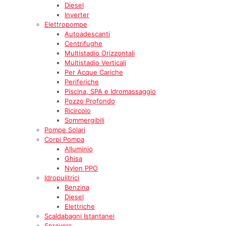
Diesel
Inverter
Elettropompe
Autoadescanti
Centrifughe
Multistadio Orizzontali
Multistadio Verticali
Per Acque Cariche
Periferiche
Piscina, SPA e Idromassaggio
Pozzo Profondo
Ricircolo
Sommergibili
Pompe Solari
Corpi Pompa
Alluminio
Ghisa
Nylon PPO
Idropulitrici
Benzina
Diesel
Elettriche
Scaldabagni Istantanei
Sprayers