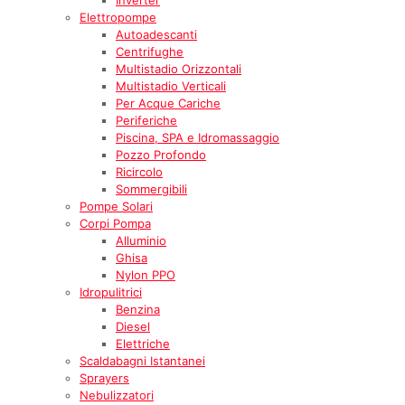
Elettropompe
Autoadescanti
Centrifughe
Multistadio Orizzontali
Multistadio Verticali
Per Acque Cariche
Periferiche
Piscina, SPA e Idromassaggio
Pozzo Profondo
Ricircolo
Sommergibili
Pompe Solari
Corpi Pompa
Alluminio
Ghisa
Nylon PPO
Idropulitrici
Benzina
Diesel
Elettriche
Scaldabagni Istantanei
Sprayers
Nebulizzatori