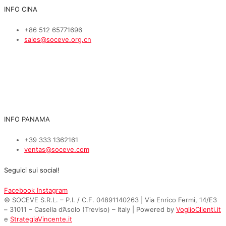
INFO CINA
+86 512 65771696
sales@soceve.org.cn
INFO PANAMA
+39 333 1362161
ventas@soceve.com
Seguici sui social!
Facebook
Instagram
© SOCEVE S.R.L. – P.I. / C.F. 04891140263 | Via Enrico Fermi, 14/E3
– 31011 – Casella d’Asolo (Treviso) – Italy | Powered by
VoglioClienti.it
e
StrategiaVincente.it