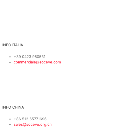
INFO ITALIA
+39 0423 950531
commerciale@soceve.com
INFO CHINA
+86 512 65771696
sales@soceve.org.cn