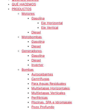
QUÉ HACEMOS
PRODUCTOS
Motores
Gasolina
Eje Horizontal
Eje Vertical
Diesel
Motobombas
Gasolina
Diesel
Generadores
Gasolina
Diesel
Inverter
Bombas
Autocebantes
Centrífugas
Para Aguas Residuales
Multietapas Horizontales
Multietapas Verticales
Periféricas
Piscinas, SPA e Idromasaje
Pozo Profundo