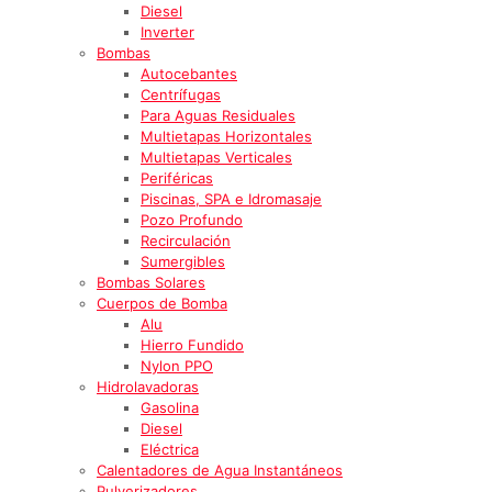
Diesel
Inverter
Bombas
Autocebantes
Centrífugas
Para Aguas Residuales
Multietapas Horizontales
Multietapas Verticales
Periféricas
Piscinas, SPA e Idromasaje
Pozo Profundo
Recirculación
Sumergibles
Bombas Solares
Cuerpos de Bomba
Alu
Hierro Fundido
Nylon PPO
Hidrolavadoras
Gasolina
Diesel
Eléctrica
Calentadores de Agua Instantáneos
Pulverizadores