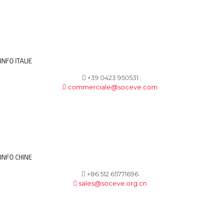
INFO ITALIE
+39 0423 950531
commerciale@soceve.com
INFO CHINE
+86 512 65771696
sales@soceve.org.cn