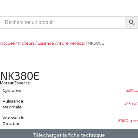
Accueil
/
Moteurs
/
Essence
/
Arbre Vertical
/ NK380E
NK380E
Moteur Essence
Cylindrée
382 cc
Puissance
11.5 HP
Maximale
Vitesse de
3600 rpm
Rotation
Télécharger la fiche technique