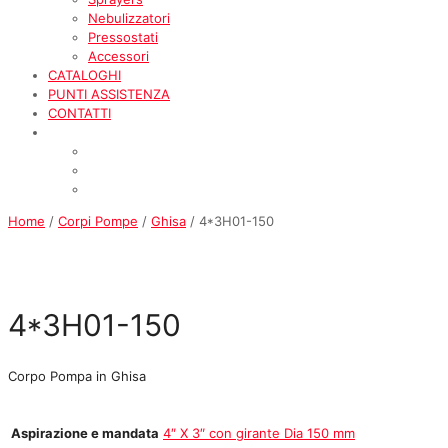
Nebulizzatori
Pressostati
Accessori
CATALOGHI
PUNTI ASSISTENZA
CONTATTI
Home
/
Corpi Pompe
/
Ghisa
/ 4*3H01-150
4*3H01-150
Corpo Pompa in Ghisa
Aspirazione e mandata
4″ X 3″ con girante Dia 150 mm