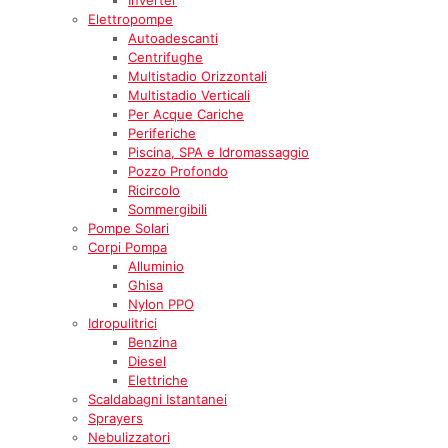
Elettropompe
Autoadescanti
Centrifughe
Multistadio Orizzontali
Multistadio Verticali
Per Acque Cariche
Periferiche
Piscina, SPA e Idromassaggio
Pozzo Profondo
Ricircolo
Sommergibili
Pompe Solari
Corpi Pompa
Alluminio
Ghisa
Nylon PPO
Idropulitrici
Benzina
Diesel
Elettriche
Scaldabagni Istantanei
Sprayers
Nebulizzatori