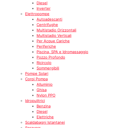
Diesel
Inverter
Elettropompe
Autoadescanti
Centrifughe
Multistadio Orizzontali
Multistadio Verticali
Per Acque Cariche
Periferiche
Piscina, SPA e Idromassaggio
Pozzo Profondo
Ricircolo
Sommergibili
Pompe Solari
Corpi Pompa
Alluminio
Ghisa
Nylon PPO
Idropulitrici
Benzina
Diesel
Elettriche
Scaldabagni Istantanei
Sprayers