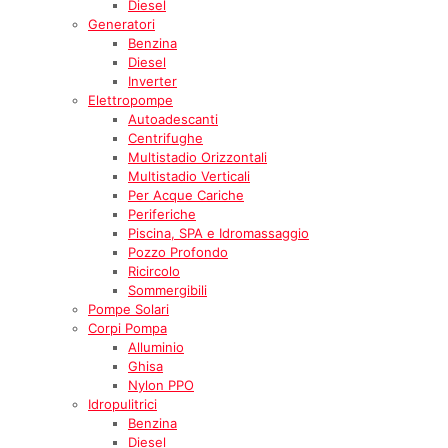
Diesel
Generatori
Benzina
Diesel
Inverter
Elettropompe
Autoadescanti
Centrifughe
Multistadio Orizzontali
Multistadio Verticali
Per Acque Cariche
Periferiche
Piscina, SPA e Idromassaggio
Pozzo Profondo
Ricircolo
Sommergibili
Pompe Solari
Corpi Pompa
Alluminio
Ghisa
Nylon PPO
Idropulitrici
Benzina
Diesel