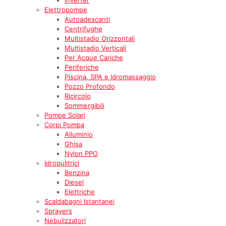
Elettropompe
Autoadescanti
Centrifughe
Multistadio Orizzontali
Multistadio Verticali
Per Acque Cariche
Periferiche
Piscina, SPA e Idromassaggio
Pozzo Profondo
Ricircolo
Sommergibili
Pompe Solari
Corpi Pompa
Alluminio
Ghisa
Nylon PPO
Idropulitrici
Benzina
Diesel
Elettriche
Scaldabagni Istantanei
Sprayers
Nebulizzatori