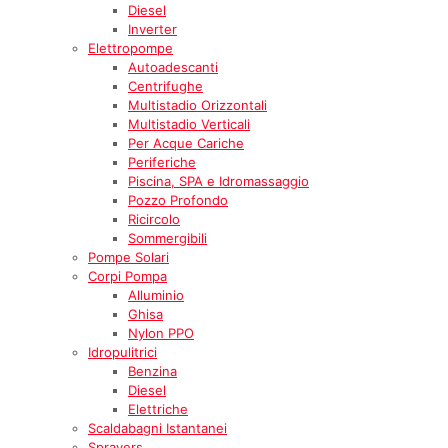
Diesel
Inverter
Elettropompe
Autoadescanti
Centrifughe
Multistadio Orizzontali
Multistadio Verticali
Per Acque Cariche
Periferiche
Piscina, SPA e Idromassaggio
Pozzo Profondo
Ricircolo
Sommergibili
Pompe Solari
Corpi Pompa
Alluminio
Ghisa
Nylon PPO
Idropulitrici
Benzina
Diesel
Elettriche
Scaldabagni Istantanei
Sprayers