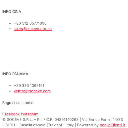
INFO CINA
+86 512 65771696
sales@soceve.org.cn
INFO PANAMA
+39 333 1362161
ventas@soceve.com
Seguici sui social!
Facebook
Instagram
© SOCEVE S.R.L. – P.I. / C.F. 04891140263 | Via Enrico Fermi, 14/E3
– 31011 – Casella d’Asolo (Treviso) – Italy | Powered by
VoglioClienti.it