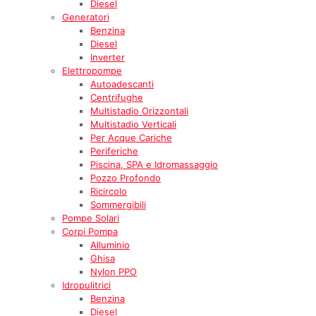
Diesel
Generatori
Benzina
Diesel
Inverter
Elettropompe
Autoadescanti
Centrifughe
Multistadio Orizzontali
Multistadio Verticali
Per Acque Cariche
Periferiche
Piscina, SPA e Idromassaggio
Pozzo Profondo
Ricircolo
Sommergibili
Pompe Solari
Corpi Pompa
Alluminio
Ghisa
Nylon PPO
Idropulitrici
Benzina
Diesel