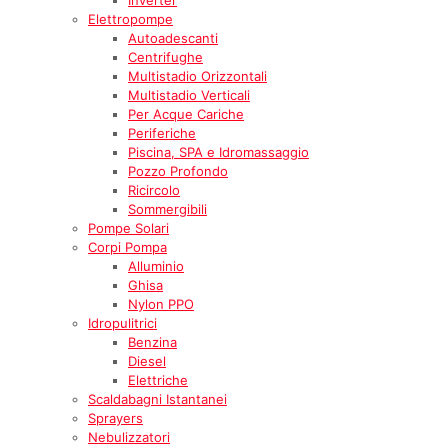
Elettropompe
Autoadescanti
Centrifughe
Multistadio Orizzontali
Multistadio Verticali
Per Acque Cariche
Periferiche
Piscina, SPA e Idromassaggio
Pozzo Profondo
Ricircolo
Sommergibili
Pompe Solari
Corpi Pompa
Alluminio
Ghisa
Nylon PPO
Idropulitrici
Benzina
Diesel
Elettriche
Scaldabagni Istantanei
Sprayers
Nebulizzatori