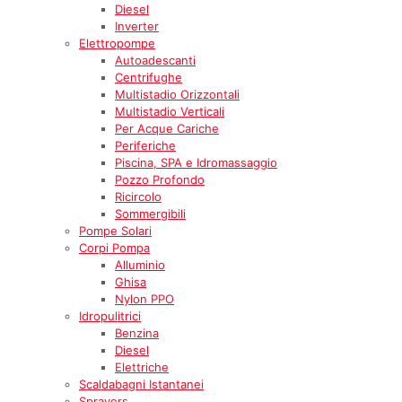
Diesel
Inverter
Elettropompe
Autoadescanti
Centrifughe
Multistadio Orizzontali
Multistadio Verticali
Per Acque Cariche
Periferiche
Piscina, SPA e Idromassaggio
Pozzo Profondo
Ricircolo
Sommergibili
Pompe Solari
Corpi Pompa
Alluminio
Ghisa
Nylon PPO
Idropulitrici
Benzina
Diesel
Elettriche
Scaldabagni Istantanei
Sprayers