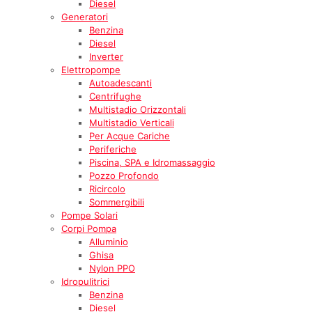
Diesel
Generatori
Benzina
Diesel
Inverter
Elettropompe
Autoadescanti
Centrifughe
Multistadio Orizzontali
Multistadio Verticali
Per Acque Cariche
Periferiche
Piscina, SPA e Idromassaggio
Pozzo Profondo
Ricircolo
Sommergibili
Pompe Solari
Corpi Pompa
Alluminio
Ghisa
Nylon PPO
Idropulitrici
Benzina
Diesel