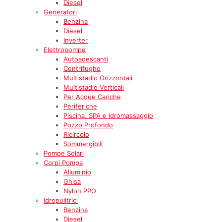
Diesel
Generatori
Benzina
Diesel
Inverter
Elettropompe
Autoadescanti
Centrifughe
Multistadio Orizzontali
Multistadio Verticali
Per Acque Cariche
Periferiche
Piscina, SPA e Idromassaggio
Pozzo Profondo
Ricircolo
Sommergibili
Pompe Solari
Corpi Pompa
Alluminio
Ghisa
Nylon PPO
Idropulitrici
Benzina
Diesel