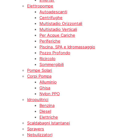
Elettropompe
Autoadescanti
Centrifughe
Multistadio Orizzontali
Multistadio Verticali
Per Acque Cariche
Periferiche
Piscina, SPA e Idromassaggio
Pozzo Profondo
Ricircolo
Sommergibili
Pompe Solari
Corpi Pompa
Alluminio
Ghisa
Nylon PPO
Idropulitrici
Benzina
Diesel
Elettriche
Scaldabagni Istantanei
Sprayers
Nebulizzatori