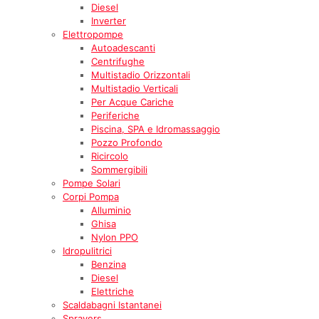
Diesel
Inverter
Elettropompe
Autoadescanti
Centrifughe
Multistadio Orizzontali
Multistadio Verticali
Per Acque Cariche
Periferiche
Piscina, SPA e Idromassaggio
Pozzo Profondo
Ricircolo
Sommergibili
Pompe Solari
Corpi Pompa
Alluminio
Ghisa
Nylon PPO
Idropulitrici
Benzina
Diesel
Elettriche
Scaldabagni Istantanei
Sprayers