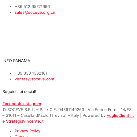
+86 512 65771696
sales@soceve.org.cn
INFO PANAMA
+39 333 1362161
ventas@soceve.com
Seguici sui social!
Facebook
Instagram
© SOCEVE S.R.L. – P.I. / C.F. 04891140263 | Via Enrico Fermi, 14/E3
– 31011 – Casella d’Asolo (Treviso) – Italy | Powered by
VoglioClienti.it
e
StrategiaVincente.it
Privacy Policy
Cookie