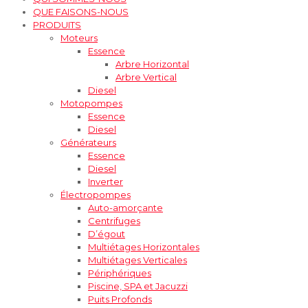
QUE FAISONS-NOUS
PRODUITS
Moteurs
Essence
Arbre Horizontal
Arbre Vertical
Diesel
Motopompes
Essence
Diesel
Générateurs
Essence
Diesel
Inverter
Électropompes
Auto-amorçante
Centrifuges
D’égout
Multiétages Horizontales
Multiétages Verticales
Périphériques
Piscine, SPA et Jacuzzi
Puits Profonds