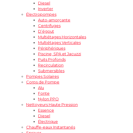
Diesel
Inverter
Électropompes
Auto-amorçante
Centrifuges
D’égout
Multiétages Horizontales
Multiétages Verticales
Périphériques
Piscine, SPA et Jacuzzi
Puits Profonds
Recirculation
Submersibles
Pompes Solaires
Corps de Pompe
Alu
Fonte
Nylon PPO
Nettoyeurs Haute Pression
Essence
Diesel
Électrique
Chauffe-eaux Instantanés
Sprayer