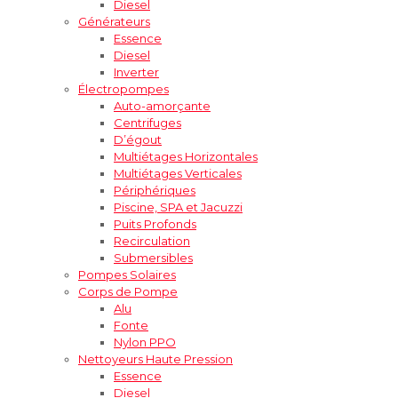
Diesel
Générateurs
Essence
Diesel
Inverter
Électropompes
Auto-amorçante
Centrifuges
D’égout
Multiétages Horizontales
Multiétages Verticales
Périphériques
Piscine, SPA et Jacuzzi
Puits Profonds
Recirculation
Submersibles
Pompes Solaires
Corps de Pompe
Alu
Fonte
Nylon PPO
Nettoyeurs Haute Pression
Essence
Diesel