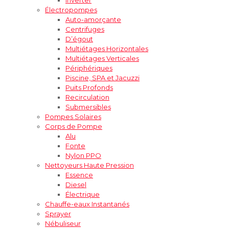
Électropompes
Auto-amorçante
Centrifuges
D’égout
Multiétages Horizontales
Multiétages Verticales
Périphériques
Piscine, SPA et Jacuzzi
Puits Profonds
Recirculation
Submersibles
Pompes Solaires
Corps de Pompe
Alu
Fonte
Nylon PPO
Nettoyeurs Haute Pression
Essence
Diesel
Électrique
Chauffe-eaux Instantanés
Sprayer
Nébuliseur