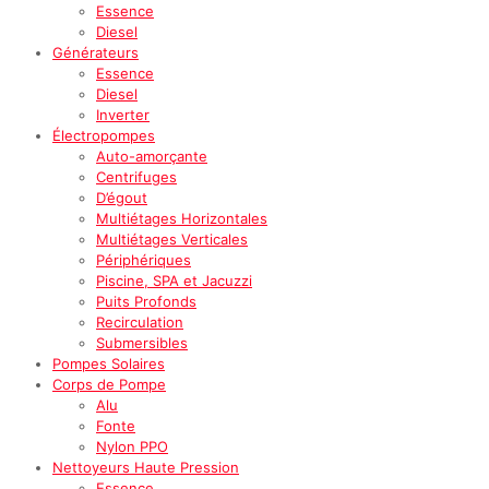
Essence
Diesel
Générateurs
Essence
Diesel
Inverter
Électropompes
Auto-amorçante
Centrifuges
D’égout
Multiétages Horizontales
Multiétages Verticales
Périphériques
Piscine, SPA et Jacuzzi
Puits Profonds
Recirculation
Submersibles
Pompes Solaires
Corps de Pompe
Alu
Fonte
Nylon PPO
Nettoyeurs Haute Pression
Essence