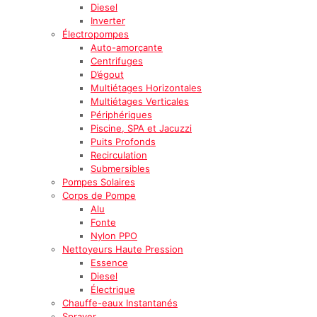
Diesel
Inverter
Électropompes
Auto-amorçante
Centrifuges
D’égout
Multiétages Horizontales
Multiétages Verticales
Périphériques
Piscine, SPA et Jacuzzi
Puits Profonds
Recirculation
Submersibles
Pompes Solaires
Corps de Pompe
Alu
Fonte
Nylon PPO
Nettoyeurs Haute Pression
Essence
Diesel
Électrique
Chauffe-eaux Instantanés
Sprayer