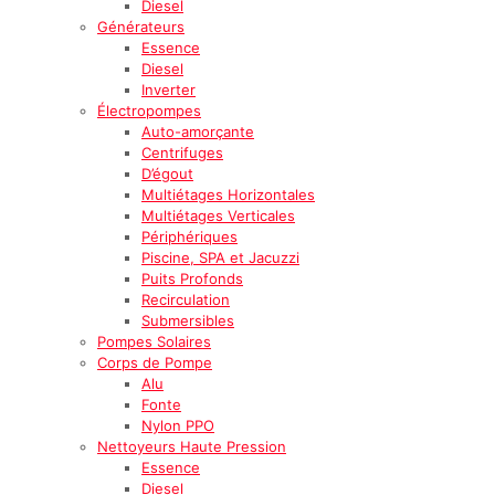
Diesel
Générateurs
Essence
Diesel
Inverter
Électropompes
Auto-amorçante
Centrifuges
D’égout
Multiétages Horizontales
Multiétages Verticales
Périphériques
Piscine, SPA et Jacuzzi
Puits Profonds
Recirculation
Submersibles
Pompes Solaires
Corps de Pompe
Alu
Fonte
Nylon PPO
Nettoyeurs Haute Pression
Essence
Diesel