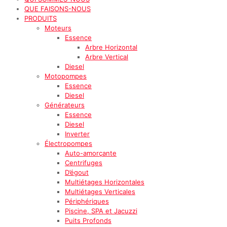
QUE FAISONS-NOUS
PRODUITS
Moteurs
Essence
Arbre Horizontal
Arbre Vertical
Diesel
Motopompes
Essence
Diesel
Générateurs
Essence
Diesel
Inverter
Électropompes
Auto-amorçante
Centrifuges
D’égout
Multiétages Horizontales
Multiétages Verticales
Périphériques
Piscine, SPA et Jacuzzi
Puits Profonds