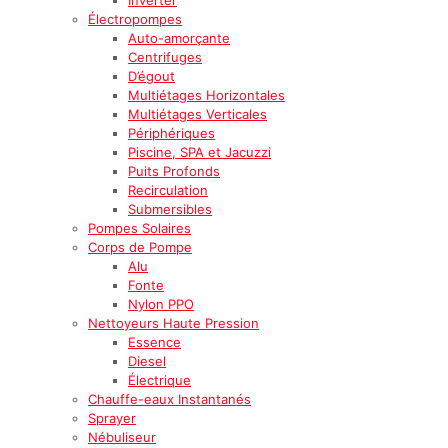
Électropompes
Auto-amorçante
Centrifuges
D’égout
Multiétages Horizontales
Multiétages Verticales
Périphériques
Piscine, SPA et Jacuzzi
Puits Profonds
Recirculation
Submersibles
Pompes Solaires
Corps de Pompe
Alu
Fonte
Nylon PPO
Nettoyeurs Haute Pression
Essence
Diesel
Électrique
Chauffe-eaux Instantanés
Sprayer
Nébuliseur