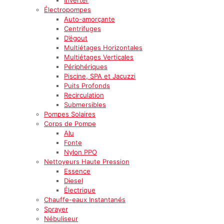
Électropompes
Auto-amorçante
Centrifuges
D’égout
Multiétages Horizontales
Multiétages Verticales
Périphériques
Piscine, SPA et Jacuzzi
Puits Profonds
Recirculation
Submersibles
Pompes Solaires
Corps de Pompe
Alu
Fonte
Nylon PPO
Nettoyeurs Haute Pression
Essence
Diesel
Électrique
Chauffe-eaux Instantanés
Sprayer
Nébuliseur