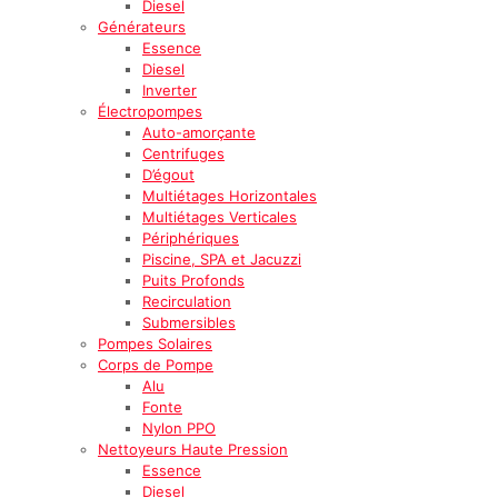
Diesel
Générateurs
Essence
Diesel
Inverter
Électropompes
Auto-amorçante
Centrifuges
D’égout
Multiétages Horizontales
Multiétages Verticales
Périphériques
Piscine, SPA et Jacuzzi
Puits Profonds
Recirculation
Submersibles
Pompes Solaires
Corps de Pompe
Alu
Fonte
Nylon PPO
Nettoyeurs Haute Pression
Essence
Diesel