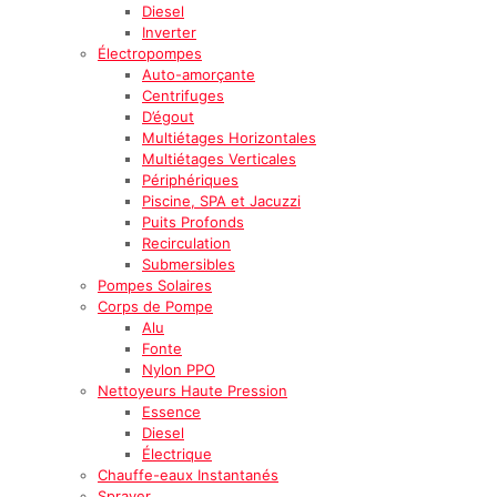
Diesel
Inverter
Électropompes
Auto-amorçante
Centrifuges
D’égout
Multiétages Horizontales
Multiétages Verticales
Périphériques
Piscine, SPA et Jacuzzi
Puits Profonds
Recirculation
Submersibles
Pompes Solaires
Corps de Pompe
Alu
Fonte
Nylon PPO
Nettoyeurs Haute Pression
Essence
Diesel
Électrique
Chauffe-eaux Instantanés
Sprayer