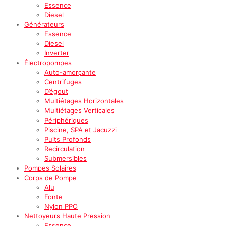
Essence
Diesel
Générateurs
Essence
Diesel
Inverter
Électropompes
Auto-amorçante
Centrifuges
D’égout
Multiétages Horizontales
Multiétages Verticales
Périphériques
Piscine, SPA et Jacuzzi
Puits Profonds
Recirculation
Submersibles
Pompes Solaires
Corps de Pompe
Alu
Fonte
Nylon PPO
Nettoyeurs Haute Pression
Essence