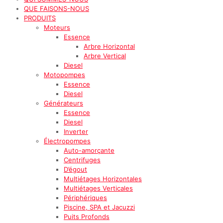
QUE FAISONS-NOUS
PRODUITS
Moteurs
Essence
Arbre Horizontal
Arbre Vertical
Diesel
Motopompes
Essence
Diesel
Générateurs
Essence
Diesel
Inverter
Électropompes
Auto-amorçante
Centrifuges
D’égout
Multiétages Horizontales
Multiétages Verticales
Périphériques
Piscine, SPA et Jacuzzi
Puits Profonds