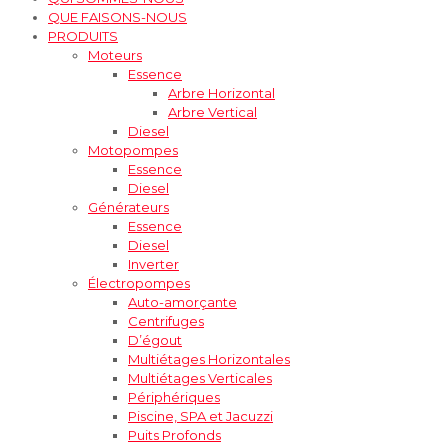
QUE FAISONS-NOUS
PRODUITS
Moteurs
Essence
Arbre Horizontal
Arbre Vertical
Diesel
Motopompes
Essence
Diesel
Générateurs
Essence
Diesel
Inverter
Électropompes
Auto-amorçante
Centrifuges
D’égout
Multiétages Horizontales
Multiétages Verticales
Périphériques
Piscine, SPA et Jacuzzi
Puits Profonds