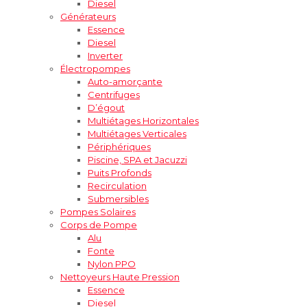
Diesel
Générateurs
Essence
Diesel
Inverter
Électropompes
Auto-amorçante
Centrifuges
D’égout
Multiétages Horizontales
Multiétages Verticales
Périphériques
Piscine, SPA et Jacuzzi
Puits Profonds
Recirculation
Submersibles
Pompes Solaires
Corps de Pompe
Alu
Fonte
Nylon PPO
Nettoyeurs Haute Pression
Essence
Diesel