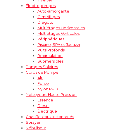
Électropompes
Auto-amorçante
Centrifuges
D’égout
Multiétages Horizontales
Multiétages Verticales
Périphériques
Piscine, SPA et Jacuzzi
Puits Profonds
Recirculation
Submersibles
Pompes Solaires
Corps de Pompe
Alu
Fonte
Nylon PPO
Nettoyeurs Haute Pression
Essence
Diesel
Électrique
Chauffe-eaux Instantanés
Sprayer
Nébuliseur