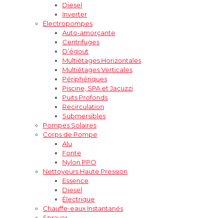
Diesel
Inverter
Électropompes
Auto-amorçante
Centrifuges
D’égout
Multiétages Horizontales
Multiétages Verticales
Périphériques
Piscine, SPA et Jacuzzi
Puits Profonds
Recirculation
Submersibles
Pompes Solaires
Corps de Pompe
Alu
Fonte
Nylon PPO
Nettoyeurs Haute Pression
Essence
Diesel
Électrique
Chauffe-eaux Instantanés
Sprayer