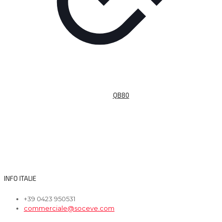
QB80
INFO ITALIE
+39 0423 950531
commerciale@soceve.com