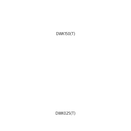
DWK150(T)
DWK025(T)