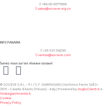
+86 512 65771696
sales@soceve.org.cn
INFO PANAMA
+39 333 1362161
ventas@soceve.com
Suivez-nous sur les réseaux sociaux!
© SOCEVE S.R.L. – P.I. / C.F. 04891140263 | Via Enrico Fermi, 14/E3 –
31011 – Casella d’Asolo (Treviso) – Italy | Powered by
VoglioClienti.it
e
StrategiaVincente.it
Cookie
Privacy Policy