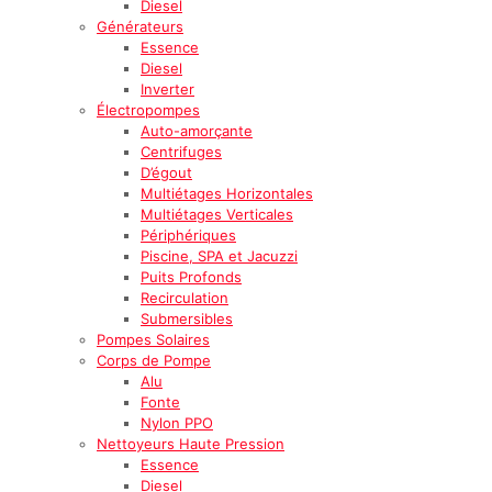
Diesel
Générateurs
Essence
Diesel
Inverter
Électropompes
Auto-amorçante
Centrifuges
D’égout
Multiétages Horizontales
Multiétages Verticales
Périphériques
Piscine, SPA et Jacuzzi
Puits Profonds
Recirculation
Submersibles
Pompes Solaires
Corps de Pompe
Alu
Fonte
Nylon PPO
Nettoyeurs Haute Pression
Essence
Diesel