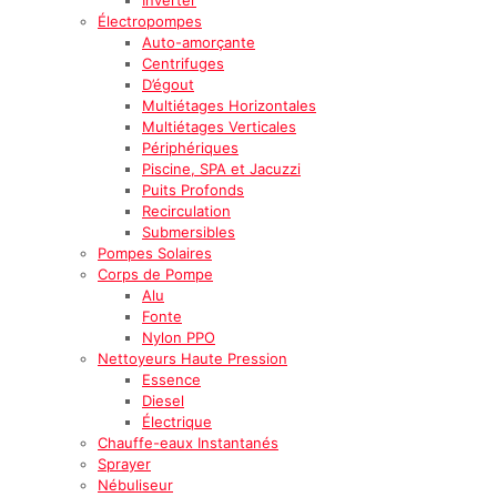
Électropompes
Auto-amorçante
Centrifuges
D’égout
Multiétages Horizontales
Multiétages Verticales
Périphériques
Piscine, SPA et Jacuzzi
Puits Profonds
Recirculation
Submersibles
Pompes Solaires
Corps de Pompe
Alu
Fonte
Nylon PPO
Nettoyeurs Haute Pression
Essence
Diesel
Électrique
Chauffe-eaux Instantanés
Sprayer
Nébuliseur