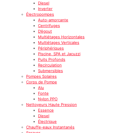
Diesel
Inverter
Électropompes
Auto-amorçante
Centrifuges
D’égout
Multiétages Horizontales
Multiétages Verticales
Périphériques
Piscine, SPA et Jacuzzi
Puits Profonds
Recirculation
Submersibles
Pompes Solaires
Corps de Pompe
Alu
Fonte
Nylon PPO
Nettoyeurs Haute Pression
Essence
Diesel
Électrique
Chauffe-eaux Instantanés
Sprayer