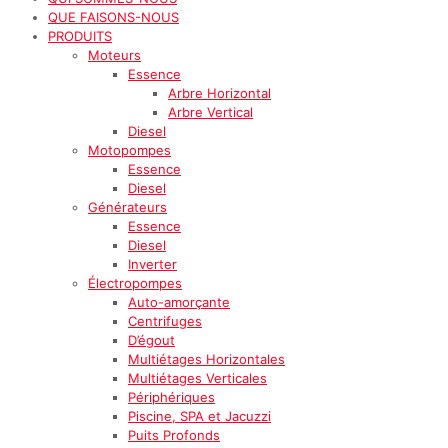
QUE FAISONS-NOUS
PRODUITS
Moteurs
Essence
Arbre Horizontal
Arbre Vertical
Diesel
Motopompes
Essence
Diesel
Générateurs
Essence
Diesel
Inverter
Électropompes
Auto-amorçante
Centrifuges
D’égout
Multiétages Horizontales
Multiétages Verticales
Périphériques
Piscine, SPA et Jacuzzi
Puits Profonds