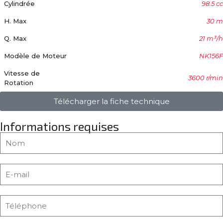
Cylindrée
98.5 cc
H. Max
30 m
Q. Max
21 m³/h
Modèle de Moteur
NK156F
Vitesse de
3600 r/min
Rotation
Télécharger la fiche technique
Informations requises