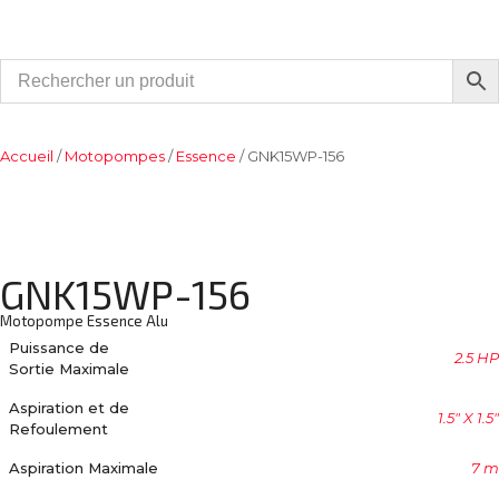
Accueil
/
Motopompes
/
Essence
/ GNK15WP-156
GNK15WP-156
Motopompe Essence Alu
Puissance de
2.5 HP
Sortie Maximale
Aspiration et de
1.5″ X 1.5″
Refoulement
Aspiration Maximale
7 m