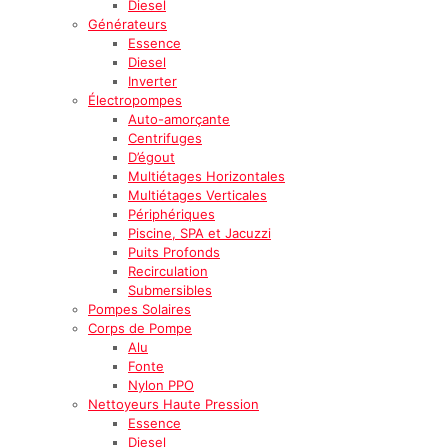
Diesel
Générateurs
Essence
Diesel
Inverter
Électropompes
Auto-amorçante
Centrifuges
D’égout
Multiétages Horizontales
Multiétages Verticales
Périphériques
Piscine, SPA et Jacuzzi
Puits Profonds
Recirculation
Submersibles
Pompes Solaires
Corps de Pompe
Alu
Fonte
Nylon PPO
Nettoyeurs Haute Pression
Essence
Diesel