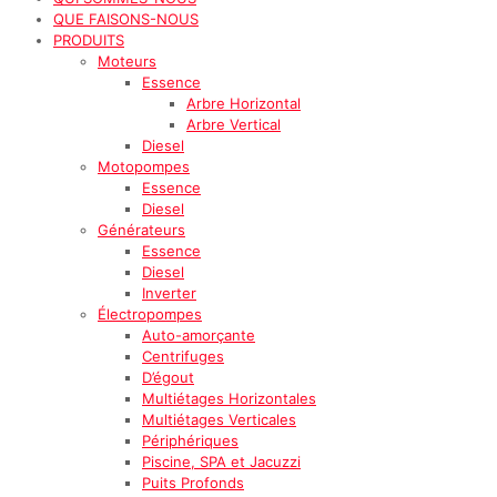
QUE FAISONS-NOUS
PRODUITS
Moteurs
Essence
Arbre Horizontal
Arbre Vertical
Diesel
Motopompes
Essence
Diesel
Générateurs
Essence
Diesel
Inverter
Électropompes
Auto-amorçante
Centrifuges
D’égout
Multiétages Horizontales
Multiétages Verticales
Périphériques
Piscine, SPA et Jacuzzi
Puits Profonds