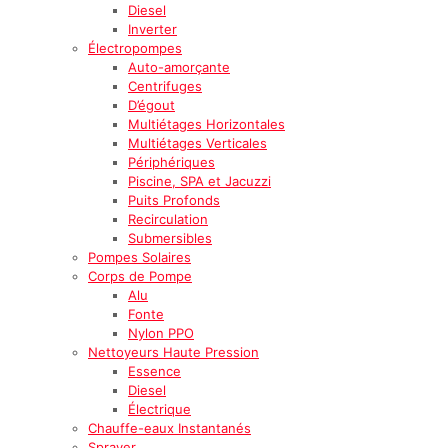
Diesel
Inverter
Électropompes
Auto-amorçante
Centrifuges
D’égout
Multiétages Horizontales
Multiétages Verticales
Périphériques
Piscine, SPA et Jacuzzi
Puits Profonds
Recirculation
Submersibles
Pompes Solaires
Corps de Pompe
Alu
Fonte
Nylon PPO
Nettoyeurs Haute Pression
Essence
Diesel
Électrique
Chauffe-eaux Instantanés
Sprayer