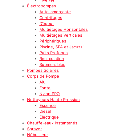
Électropompes
Auto-amorçante
Centrifuges
D’égout
Multiétages Horizontales
Multiétages Verticales
Périphériques
Piscine, SPA et Jacuzzi
Puits Profonds
Recirculation
Submersibles
Pompes Solaires
Corps de Pompe
Alu
Fonte
Nylon PPO
Nettoyeurs Haute Pression
Essence
Diesel
Électrique
Chauffe-eaux Instantanés
Sprayer
Nébuliseur