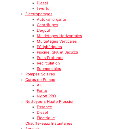
Diesel
Inverter
Électropompes
Auto-amorçante
Centrifuges
D’égout
Multiétages Horizontales
Multiétages Verticales
Périphériques
Piscine, SPA et Jacuzzi
Puits Profonds
Recirculation
Submersibles
Pompes Solaires
Corps de Pompe
Alu
Fonte
Nylon PPO
Nettoyeurs Haute Pression
Essence
Diesel
Électrique
Chauffe-eaux Instantanés
Sprayer