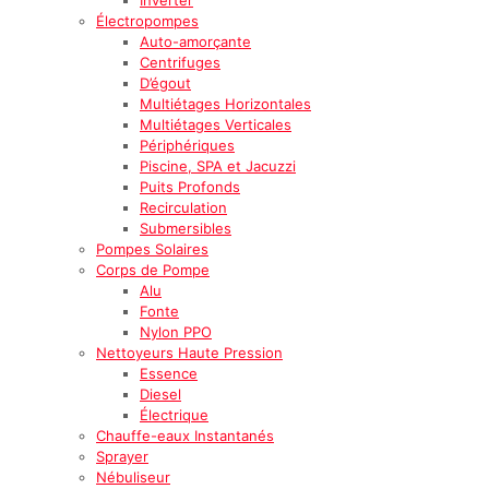
Électropompes
Auto-amorçante
Centrifuges
D’égout
Multiétages Horizontales
Multiétages Verticales
Périphériques
Piscine, SPA et Jacuzzi
Puits Profonds
Recirculation
Submersibles
Pompes Solaires
Corps de Pompe
Alu
Fonte
Nylon PPO
Nettoyeurs Haute Pression
Essence
Diesel
Électrique
Chauffe-eaux Instantanés
Sprayer
Nébuliseur