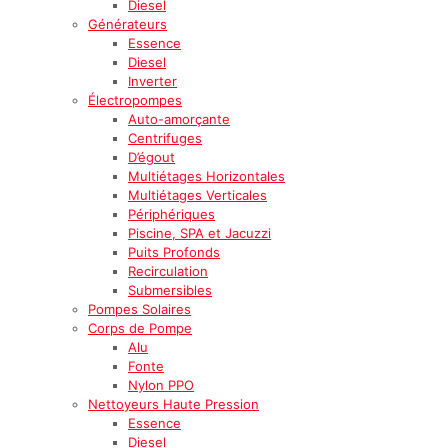
Diesel
Générateurs
Essence
Diesel
Inverter
Électropompes
Auto-amorçante
Centrifuges
D’égout
Multiétages Horizontales
Multiétages Verticales
Périphériques
Piscine, SPA et Jacuzzi
Puits Profonds
Recirculation
Submersibles
Pompes Solaires
Corps de Pompe
Alu
Fonte
Nylon PPO
Nettoyeurs Haute Pression
Essence
Diesel