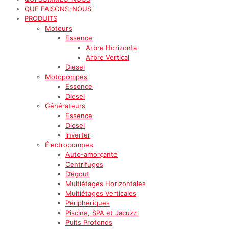
QUE FAISONS-NOUS
PRODUITS
Moteurs
Essence
Arbre Horizontal
Arbre Vertical
Diesel
Motopompes
Essence
Diesel
Générateurs
Essence
Diesel
Inverter
Électropompes
Auto-amorçante
Centrifuges
D’égout
Multiétages Horizontales
Multiétages Verticales
Périphériques
Piscine, SPA et Jacuzzi
Puits Profonds