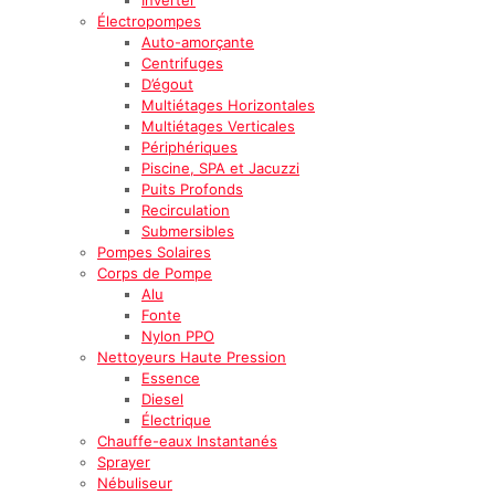
Électropompes
Auto-amorçante
Centrifuges
D’égout
Multiétages Horizontales
Multiétages Verticales
Périphériques
Piscine, SPA et Jacuzzi
Puits Profonds
Recirculation
Submersibles
Pompes Solaires
Corps de Pompe
Alu
Fonte
Nylon PPO
Nettoyeurs Haute Pression
Essence
Diesel
Électrique
Chauffe-eaux Instantanés
Sprayer
Nébuliseur