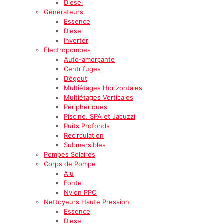
Diesel
Générateurs
Essence
Diesel
Inverter
Électropompes
Auto-amorçante
Centrifuges
D’égout
Multiétages Horizontales
Multiétages Verticales
Périphériques
Piscine, SPA et Jacuzzi
Puits Profonds
Recirculation
Submersibles
Pompes Solaires
Corps de Pompe
Alu
Fonte
Nylon PPO
Nettoyeurs Haute Pression
Essence
Diesel