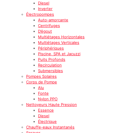
Diesel
Inverter
Électropompes
Auto-amorçante
Centrifuges
D’égout
Multiétages Horizontales
Multiétages Verticales
Périphériques
Piscine, SPA et Jacuzzi
Puits Profonds
Recirculation
Submersibles
Pompes Solaires
Corps de Pompe
Alu
Fonte
Nylon PPO
Nettoyeurs Haute Pression
Essence
Diesel
Électrique
Chauffe-eaux Instantanés
Sprayer