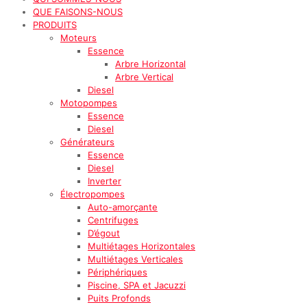
QUE FAISONS-NOUS
PRODUITS
Moteurs
Essence
Arbre Horizontal
Arbre Vertical
Diesel
Motopompes
Essence
Diesel
Générateurs
Essence
Diesel
Inverter
Électropompes
Auto-amorçante
Centrifuges
D’égout
Multiétages Horizontales
Multiétages Verticales
Périphériques
Piscine, SPA et Jacuzzi
Puits Profonds