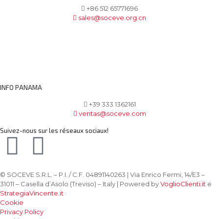
+86 512 65771696
sales@soceve.org.cn
INFO PANAMA
+39 333 1362161
ventas@soceve.com
Suivez-nous sur les réseaux sociaux!
© SOCEVE S.R.L. – P.I. / C.F. 04891140263 | Via Enrico Fermi, 14/E3 –
31011 – Casella d’Asolo (Treviso) – Italy | Powered by
VoglioClienti.it
e
StrategiaVincente.it
Cookie
Privacy Policy