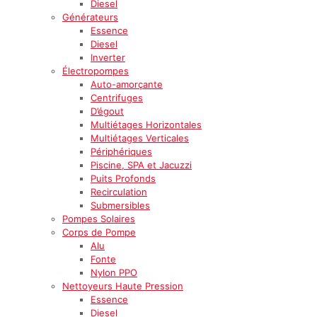
Diesel
Générateurs
Essence
Diesel
Inverter
Électropompes
Auto-amorçante
Centrifuges
D’égout
Multiétages Horizontales
Multiétages Verticales
Périphériques
Piscine, SPA et Jacuzzi
Puits Profonds
Recirculation
Submersibles
Pompes Solaires
Corps de Pompe
Alu
Fonte
Nylon PPO
Nettoyeurs Haute Pression
Essence
Diesel