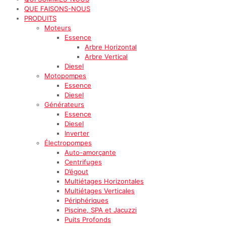
QUE FAISONS-NOUS
PRODUITS
Moteurs
Essence
Arbre Horizontal
Arbre Vertical
Diesel
Motopompes
Essence
Diesel
Générateurs
Essence
Diesel
Inverter
Électropompes
Auto-amorçante
Centrifuges
D’égout
Multiétages Horizontales
Multiétages Verticales
Périphériques
Piscine, SPA et Jacuzzi
Puits Profonds