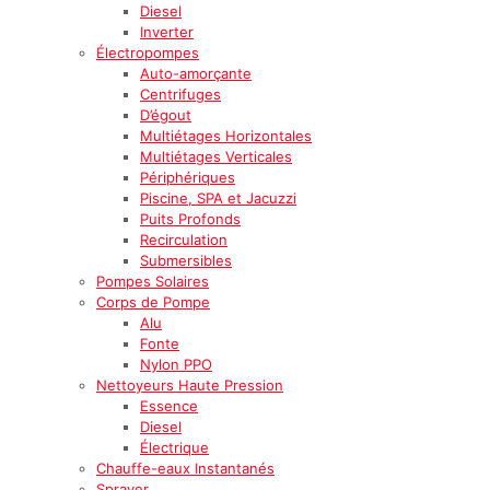
Diesel
Inverter
Électropompes
Auto-amorçante
Centrifuges
D’égout
Multiétages Horizontales
Multiétages Verticales
Périphériques
Piscine, SPA et Jacuzzi
Puits Profonds
Recirculation
Submersibles
Pompes Solaires
Corps de Pompe
Alu
Fonte
Nylon PPO
Nettoyeurs Haute Pression
Essence
Diesel
Électrique
Chauffe-eaux Instantanés
Sprayer