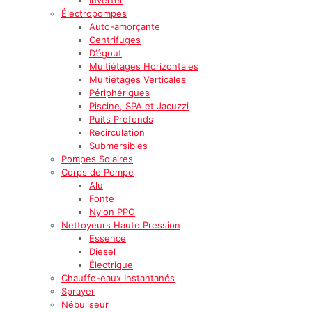
Électropompes
Auto-amorçante
Centrifuges
D’égout
Multiétages Horizontales
Multiétages Verticales
Périphériques
Piscine, SPA et Jacuzzi
Puits Profonds
Recirculation
Submersibles
Pompes Solaires
Corps de Pompe
Alu
Fonte
Nylon PPO
Nettoyeurs Haute Pression
Essence
Diesel
Électrique
Chauffe-eaux Instantanés
Sprayer
Nébuliseur