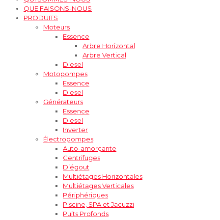
QUE FAISONS-NOUS
PRODUITS
Moteurs
Essence
Arbre Horizontal
Arbre Vertical
Diesel
Motopompes
Essence
Diesel
Générateurs
Essence
Diesel
Inverter
Électropompes
Auto-amorçante
Centrifuges
D’égout
Multiétages Horizontales
Multiétages Verticales
Périphériques
Piscine, SPA et Jacuzzi
Puits Profonds