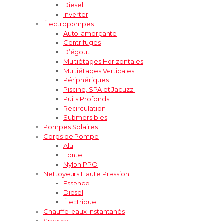
Diesel
Inverter
Électropompes
Auto-amorçante
Centrifuges
D’égout
Multiétages Horizontales
Multiétages Verticales
Périphériques
Piscine, SPA et Jacuzzi
Puits Profonds
Recirculation
Submersibles
Pompes Solaires
Corps de Pompe
Alu
Fonte
Nylon PPO
Nettoyeurs Haute Pression
Essence
Diesel
Électrique
Chauffe-eaux Instantanés
Sprayer