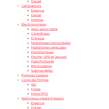
Diesel
Générateurs
Essence
Diesel
Inverter
Électropompes
Auto-amorçante
Centrifuges
D’égout
Multiétages Horizontales
Multiétages Verticales
Périphériques
Piscine, SPA et Jacuzzi
Puits Profonds
Recirculation
Submersibles
Pompes Solaires
Corps de Pompe
Alu
Fonte
Nylon PPO
Nettoyeurs Haute Pression
Essence
Diesel