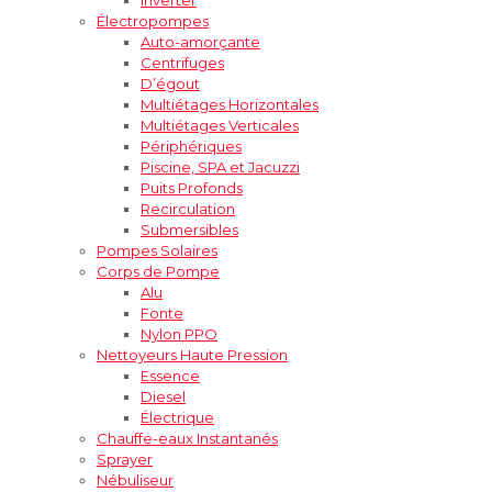
Électropompes
Auto-amorçante
Centrifuges
D’égout
Multiétages Horizontales
Multiétages Verticales
Périphériques
Piscine, SPA et Jacuzzi
Puits Profonds
Recirculation
Submersibles
Pompes Solaires
Corps de Pompe
Alu
Fonte
Nylon PPO
Nettoyeurs Haute Pression
Essence
Diesel
Électrique
Chauffe-eaux Instantanés
Sprayer
Nébuliseur